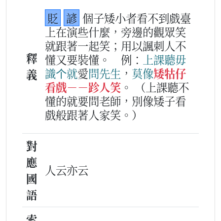
貶
諺
個子矮小者看不到戲臺
上在演些什麼，旁邊的觀眾笑
就跟著一起笑；用以諷刺人不
釋
懂又要裝懂。
例：
上課
聽
毋
識
个
就
愛
問
先生
，
莫
像
矮牯仔
義
看戲－－跈人笑
。
（上課聽不
懂的就要問老師，別像矮子看
戲般跟著人家笑。）
對
應
人云亦云
國
語
索