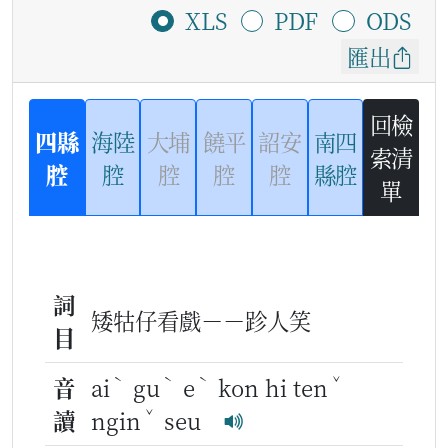
XLS
PDF
ODS
匯出
回檢
四縣
海陸
大埔
饒平
詔安
南四
索清
腔
腔
腔
腔
腔
縣腔
單
詞
矮牯仔看戲－－跈人笑
目
ˋ
ˋ
ˋ
ˇ
音
ai
gu
e
kon hi ten
ˇ
讀
ngin
seu