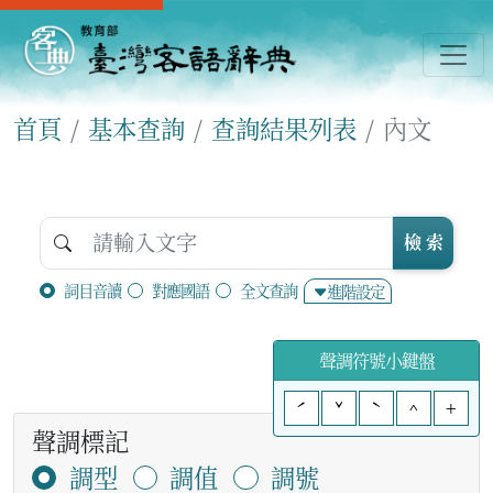
首頁
基本查詢
查詢結果列表
內文
檢 索
詞目音讀
對應國語
全文查詢
進階設定
聲調符號小鍵盤
ˊ
ˇ
ˋ
^
+
聲調標記
調型
調值
調號