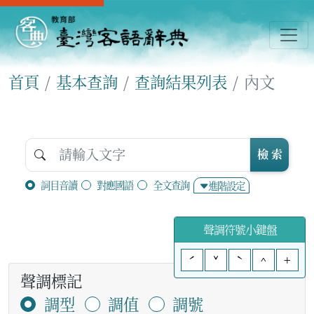
首頁
基本查詢
查詢結果列表
內文
檢 索
詞目音讀
對應國語
全文查詢
進階設定
聲調符號小鍵盤
ˊ
ˇ
ˋ
^
+
聲調標記
調型
調值
調號