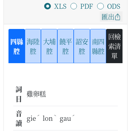
XLS
PDF
ODS
匯出
回檢
四縣
海陸
大埔
饒平
詔安
南四
索清
腔
腔
腔
腔
腔
縣腔
單
詞
雞卵糕
目
音
ˊ
ˋ
ˊ
gie
lon
gau
讀