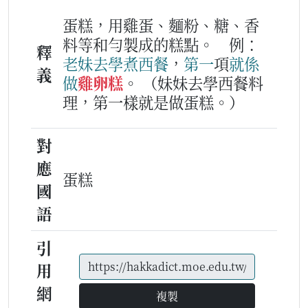
蛋糕，用雞蛋、麵粉、糖、香
料等和勻製成的糕點。
例：
釋
老妹
去
學
煮
西餐
，
第一
項
就
係
義
做
雞卵糕
。
（妹妹去學西餐料
理，第一樣就是做蛋糕。）
對
應
蛋糕
國
語
引
用
網
複製