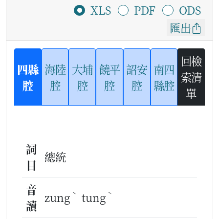
XLS
PDF
ODS
匯出
回檢
四縣
海陸
大埔
饒平
詔安
南四
索清
腔
腔
腔
腔
腔
縣腔
單
詞
總統
目
音
ˋ
ˋ
zung
tung
讀