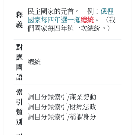
民主國家的元首。
例：
𫣆俚
釋
國家
每
四
年
選
一
擺
總統
。
（我
義
們國家每四年選一次總統。）
對
應
總統
國
語
索
詞目分類索引/產業勞動
引
詞目分類索引/財經法政
類
詞目分類索引/稱謂身分
別