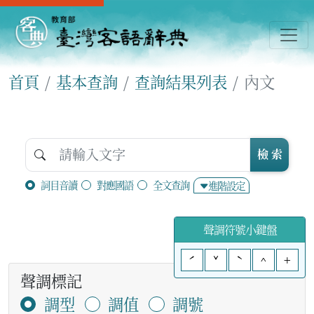
首頁
基本查詢
查詢結果列表
內文
檢 索
詞目音讀
對應國語
全文查詢
進階設定
聲調符號小鍵盤
ˊ
ˇ
ˋ
^
+
聲調標記
調型
調值
調號