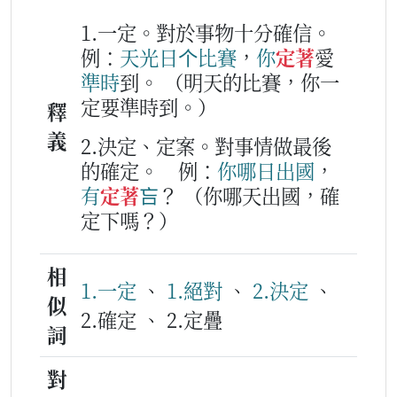
1.一定。對於事物十分確信。
例：
天光日
个
比賽
，
你
定著
愛
準時
到。
（明天的比賽，你一
定要準時到。）
釋
義
2.決定、定案。對事情做最後
的確定。
例：
你
哪日
出國
，
有
定著
吂
？
（你哪天出國，確
定下嗎？）
相
1.一定
、
1.絕對
、
2.決定
、
似
2.確定 、 2.定疊
詞
對