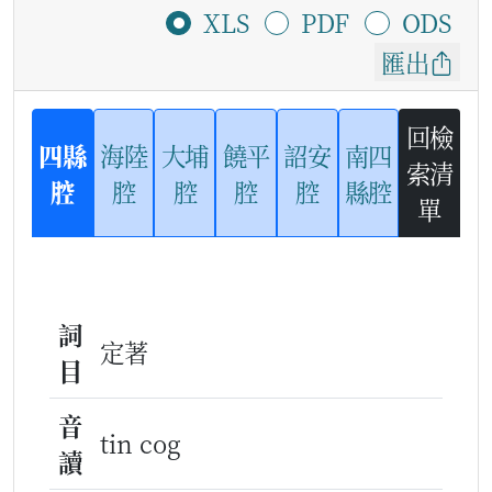
XLS
PDF
ODS
匯出
回檢
四縣
海陸
大埔
饒平
詔安
南四
索清
腔
腔
腔
腔
腔
縣腔
單
詞
定著
目
音
tin cog
讀