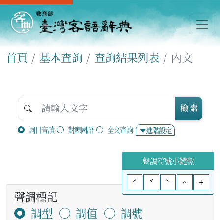
首頁
基本查詢
查詢結果列表
內文
檢 索
詞目音讀
對應國語
全文查詢
進階設定
聲調符號小鍵盤
ˊ
ˇ
ˋ
^
+
聲調標記
調型
調值
調號