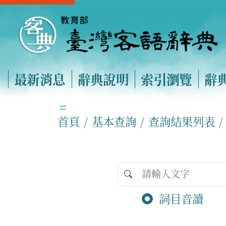
最新消息
辭典說明
索引瀏覽
辭
:::
首頁
基本查詢
查詢結果列表
詞目音讀