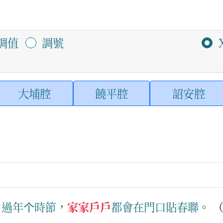
調值
調號
大埔腔
饒平腔
詔安腔
：
過年
个
時節
，
家家戶戶
都會
在
門口
貼
春聯
。