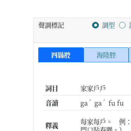
聲調標記
調型
四縣腔
海陸腔
詞目
家家戶戶
ˊ
ˊ
音讀
ga
ga
fu fu
每家每戶。
例
釋義
門口貼春聯。）