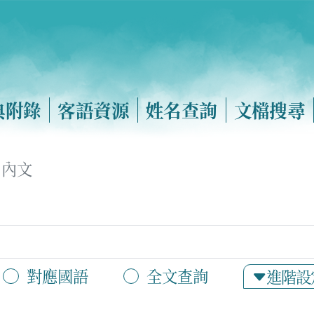
典附錄
客語資源
姓名查詢
文檔搜尋
內文
對應國語
全文查詢
進階設