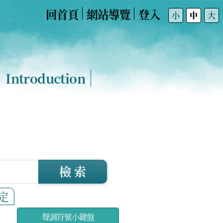
回首頁
網站導覽
登入
:::
小
中
大
Introduction
檢 索
定
聲調符號小鍵盤