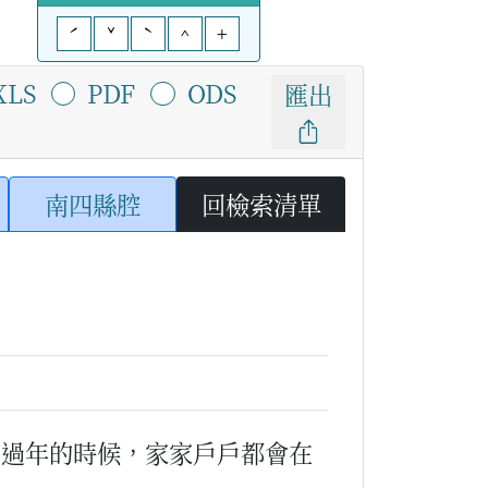
ˊ
ˇ
ˋ
^
+
XLS
PDF
ODS
匯出
南四縣腔
回檢索清單
（過年的時候，家家戶戶都會在