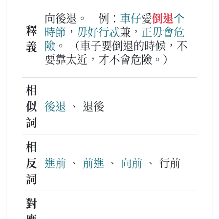
向後退。
例：
車仔
愛
倒退
个
釋
時節
，
毋好
行
忒
兼，
正毋會
危
險
。
（車子要倒退的時候，不
義
要靠太近，才不會危險。）
相
似
後退
、 退後
詞
相
反
進前
、
前進
、
向前
、 行前
詞
對