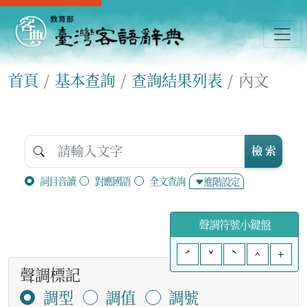
首頁
基本查詢
查詢結果列表
內文
檢 索
詞目音讀
對應國語
全文查詢
進階設定
聲調符號小鍵盤
ˊ
ˇ
ˋ
^
+
聲調標記
調型
調值
調號