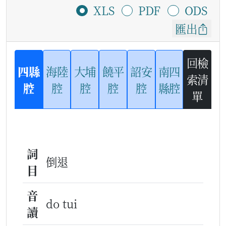
XLS
PDF
ODS
匯出
回檢
四縣
海陸
大埔
饒平
詔安
南四
索清
腔
腔
腔
腔
腔
縣腔
單
詞
倒退
目
音
do tui
讀