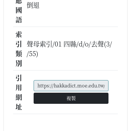
應
倒退
國
語
索
引
聲母索引/01 四縣/d/o/去聲(3/
類
/55)
別
引
用
網
複製
址