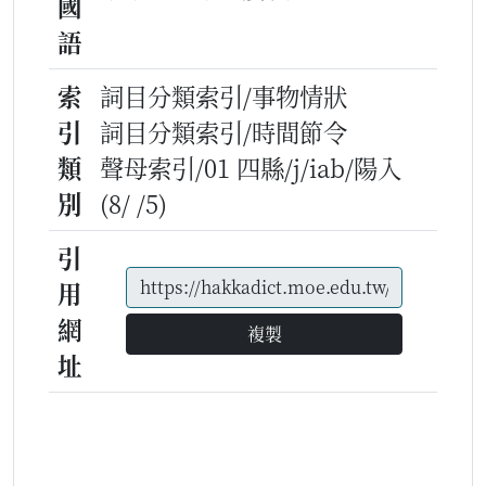
國
語
索
詞目分類索引/事物情狀
引
詞目分類索引/時間節令
類
聲母索引/01 四縣/j/iab/陽入
別
(8/ /5)
引
用
網
複製
址