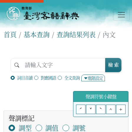
首頁
基本查詢
查詢結果列表
內文
檢 索
詞目音讀
對應國語
全文查詢
進階設定
聲調符號小鍵盤
ˊ
ˇ
ˋ
^
+
聲調標記
調型
調值
調號