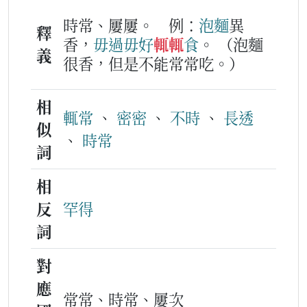
時常、屢屢。
例：
泡麵
異
釋
香，
毋過
毋好
輒輒
食
。
（泡麵
義
很香，但是不能常常吃。）
相
輒常
、
密密
、
不時
、
長透
似
、
時常
詞
相
反
罕得
詞
對
應
常常、時常、屢次