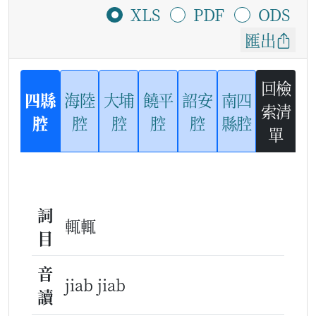
XLS
PDF
ODS
匯出
回檢
四縣
海陸
大埔
饒平
詔安
南四
索清
腔
腔
腔
腔
腔
縣腔
單
詞
輒輒
目
音
jiab jiab
讀