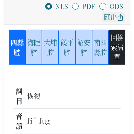
XLS
PDF
ODS
匯出
回檢
四縣
海陸
大埔
饒平
詔安
南四
索清
腔
腔
腔
腔
腔
縣腔
單
詞
恢復
目
音
ˊ
fi
fug
讀