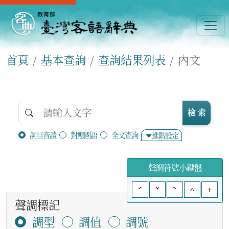
首頁
基本查詢
查詢結果列表
內文
檢 索
詞目音讀
對應國語
全文查詢
進階設定
聲調符號小鍵盤
ˊ
ˇ
ˋ
^
+
聲調標記
調型
調值
調號