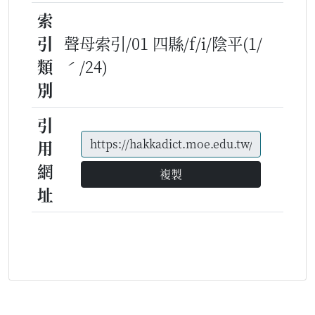
索
引
聲母索引/01 四縣/f/i/陰平(1/
類
ˊ/24)
別
引
用
網
複製
址