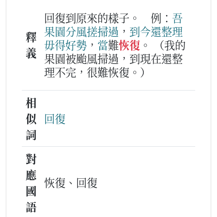
回復到原來的樣子。
例：
吾
果
園
分
風搓
掃
過
，
到今
還
整理
釋
毋得
好勢
，
當
難
恢復
。
（我的
義
果園被颱風掃過，到現在還整
理不完，很難恢復。）
相
似
回復
詞
對
應
恢復、回復
國
語