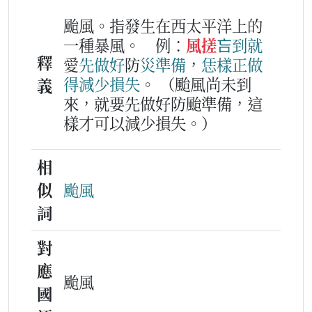
颱風。指發生在西太平洋上的
一種暴風。
例：
風搓
吂到
就
釋
愛
先
做
好
防
災
準備
，
恁樣
正做
得
減少
損失
。
（颱風尚未到
義
來，就要先做好防颱準備，這
樣才可以減少損失。）
相
似
颱風
詞
對
應
颱風
國