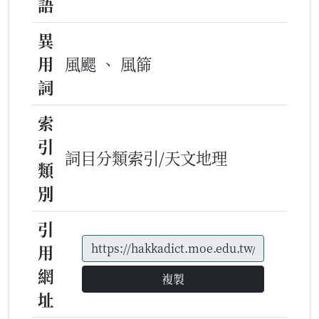
語
異
用
風颸 、 風篩
詞
索
引
詞目分類索引/天文地理
類
別
引
用
網
複製
址