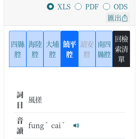
XLS
PDF
ODS
匯出
回檢
四縣
海陸
大埔
饒平
詔安
南四
索清
腔
腔
腔
腔
腔
縣腔
單
詞
風搓
目
音
ˇ
ˇ
fung
cai
讀