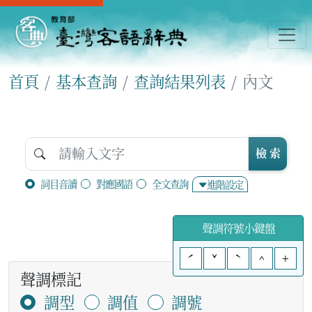
首頁
基本查詢
查詢結果列表
內文
檢 索
詞目音讀
對應國語
全文查詢
進階設定
聲調符號小鍵盤
ˊ
ˇ
ˋ
^
+
聲調標記
調型
調值
調號