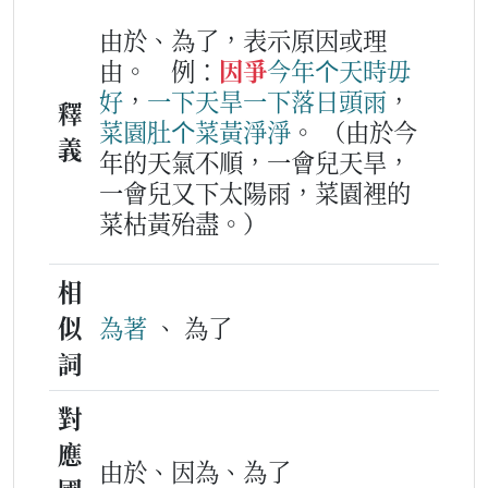
由於、為了，表示原因或理
由。
例：
因爭
今年
个
天時
毋
好
，
一下
天旱
一下
落
日頭雨
，
釋
菜園
肚
个
菜
黃
淨淨
。
（由於今
義
年的天氣不順，一會兒天旱，
一會兒又下太陽雨，菜園裡的
菜枯黃殆盡。）
相
似
為著
、 為了
詞
對
應
由於、因為、為了