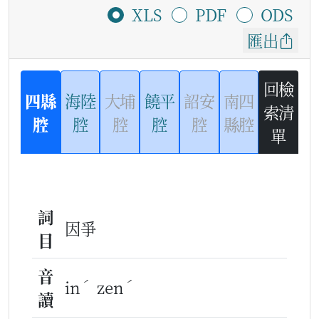
XLS
PDF
ODS
匯出
回檢
四縣
海陸
大埔
饒平
詔安
南四
索清
腔
腔
腔
腔
腔
縣腔
單
詞
因爭
目
音
ˊ
ˊ
in
zen
讀