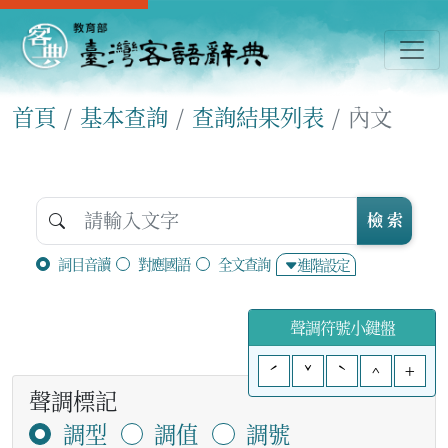
首頁
基本查詢
查詢結果列表
內文
檢 索
詞目音讀
對應國語
全文查詢
進階設定
聲調符號小鍵盤
ˊ
ˇ
ˋ
^
+
聲調標記
調型
調值
調號