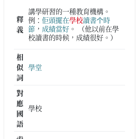
講學研習的一種教育機構。
釋
例：
佢
頭擺
在
學校
讀書
个
時
節
，
成績
當好
。
（他以前在學
義
校讀書的時候，成績很好。）
相
似
學堂
詞
對
應
學校
國
語