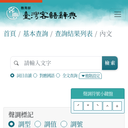
首頁
基本查詢
查詢結果列表
內文
檢 索
詞目音讀
對應國語
全文查詢
進階設定
聲調符號小鍵盤
ˊ
ˇ
ˋ
^
+
聲調標記
調型
調值
調號