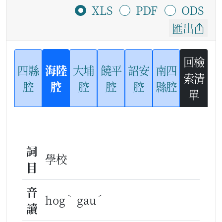
XLS
PDF
ODS
匯出
回檢
四縣
海陸
大埔
饒平
詔安
南四
索清
腔
腔
腔
腔
腔
縣腔
單
詞
學校
目
音
ˋ
ˊ
hog
gau
讀