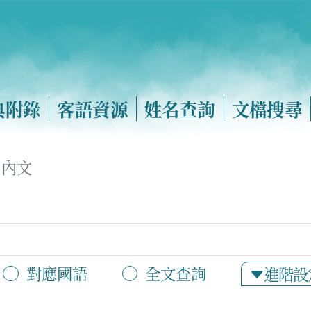
典附錄
客語資源
姓名查詢
文檔搜尋
內文
對應國語
全文查詢
進階設