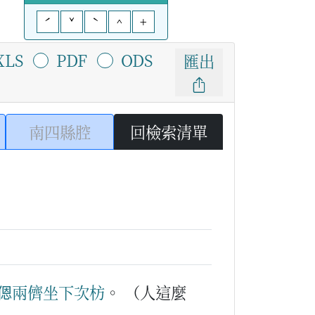
ˊ
ˇ
ˋ
^
+
XLS
PDF
ODS
匯出
南四縣腔
回檢索清單
𫣆兩儕
坐
下
次
枋
。
（人這麼