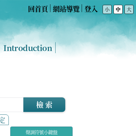
回首頁
網站導覽
登入
:::
小
中
大
Introduction
檢 索
定
聲調符號小鍵盤