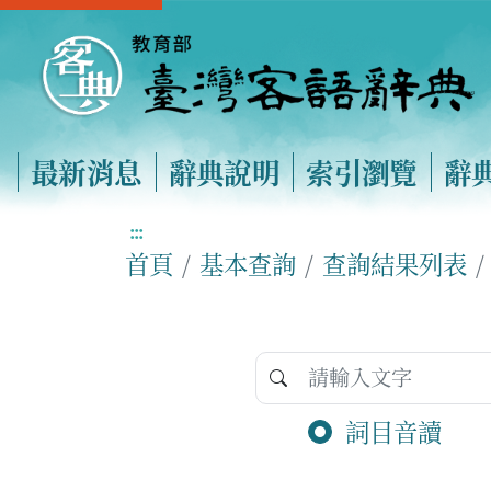
最新消息
辭典說明
索引瀏覽
辭
:::
首頁
基本查詢
查詢結果列表
詞目音讀