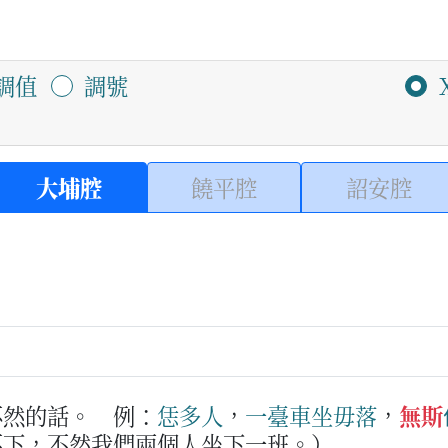
調值
調號
大埔腔
饒平腔
詔安腔
不然的話。
例：
恁
多
人
，
一
臺
車
坐
毋
落
，
無斯
不下，不然我們兩個人坐下一班。）