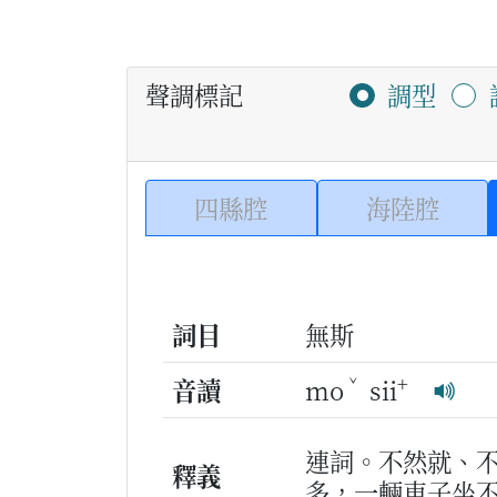
聲調標記
調型
四縣腔
海陸腔
詞目
無斯
ˇ
+
音讀
mo
sii
連詞。不然就、
釋義
多，一輛車子坐