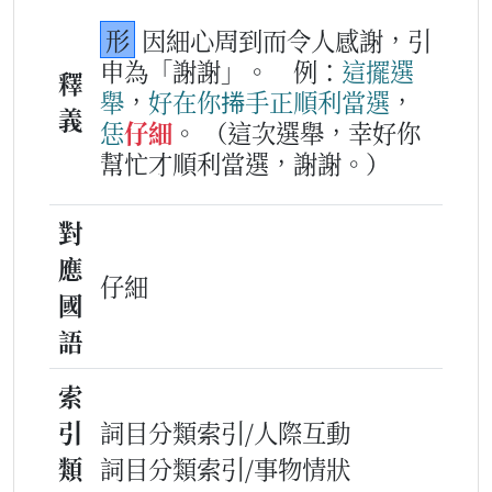
形
因細心周到而令人感謝，引
申為「謝謝」。
例：
這擺
選
釋
舉
，
好在
你
𢯭手
正
順利
當選
，
義
恁
仔細
。
（這次選舉，幸好你
幫忙才順利當選，謝謝。）
對
應
仔細
國
語
索
引
詞目分類索引/人際互動
類
詞目分類索引/事物情狀