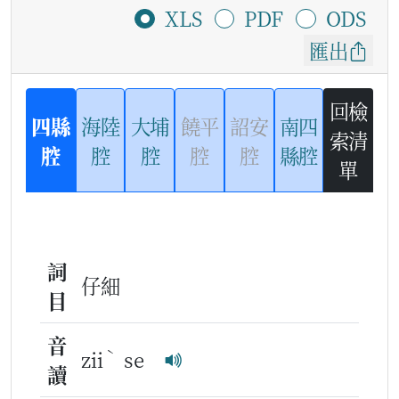
XLS
PDF
ODS
匯出
回檢
四縣
海陸
大埔
饒平
詔安
南四
索清
腔
腔
腔
腔
腔
縣腔
單
詞
仔細
目
音
ˋ
zii
se
讀