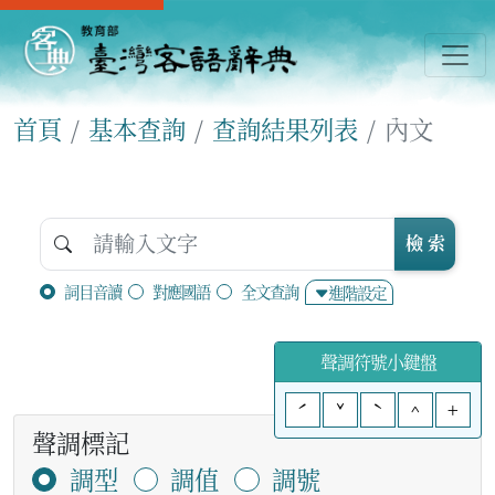
首頁
基本查詢
查詢結果列表
內文
檢 索
詞目音讀
對應國語
全文查詢
進階設定
聲調符號小鍵盤
ˊ
ˇ
ˋ
^
+
聲調標記
調型
調值
調號