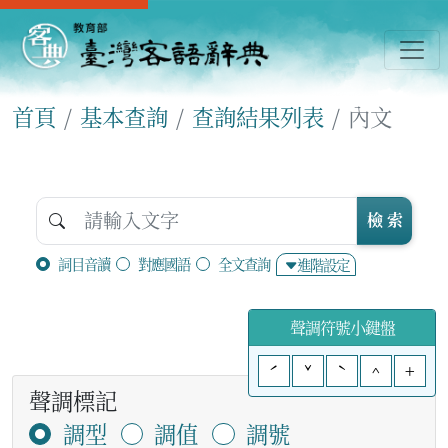
首頁
基本查詢
查詢結果列表
內文
檢 索
詞目音讀
對應國語
全文查詢
進階設定
聲調符號小鍵盤
ˊ
ˇ
ˋ
^
+
聲調標記
調型
調值
調號