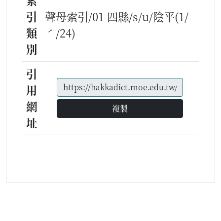
索
引
聲母索引/01 四縣/s/u/陰平(1/
類
ˊ/24)
別
引
用
網
複製
址