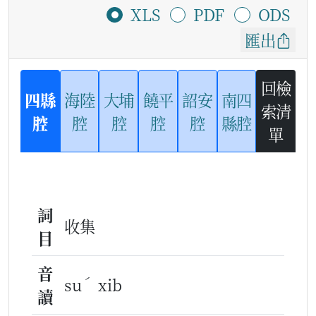
XLS
PDF
ODS
匯出
回檢
四縣
海陸
大埔
饒平
詔安
南四
索清
腔
腔
腔
腔
腔
縣腔
單
詞
收集
目
音
ˊ
su
xib
讀