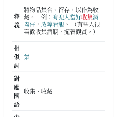
將物品集合、留存，以作為收
釋
藏。
例：
有兜
人
當好
收集
酒
盎
仔
，
放等
看
靚
。
（有些人很
義
喜歡收集酒瓶，擺著觀賞。）
相
似
集
詞
對
應
收集、收藏
國
語