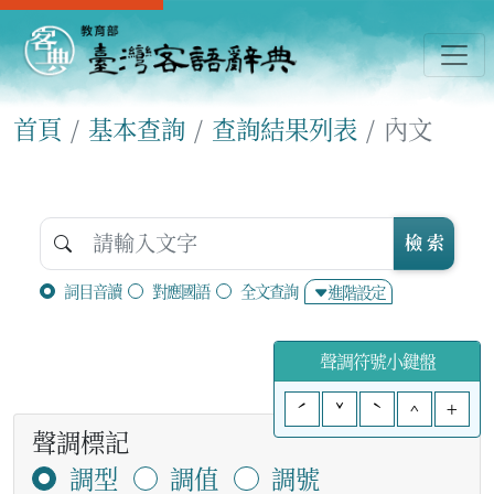
首頁
基本查詢
查詢結果列表
內文
檢 索
詞目音讀
對應國語
全文查詢
進階設定
聲調符號小鍵盤
ˊ
ˇ
ˋ
^
+
聲調標記
調型
調值
調號