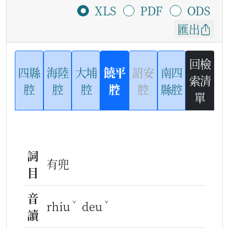
XLS
PDF
ODS
匯出
回檢
四縣
海陸
大埔
饒平
詔安
南四
索清
腔
腔
腔
腔
腔
縣腔
單
詞
有兜
目
音
ˇ
ˇ
rhiu
deu
讀