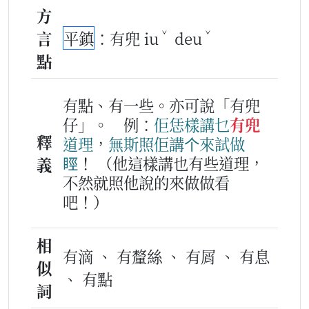
方
ˇ
ˇ
言
平鎮
：有兜 iu
deu
點
有點、有一些。亦可說「有兜
仔」。
例：
佢
恁樣
講
乜
有兜
釋
道理
，
無斯
照
佢
講
个
來
試
做
䀴
！
（他這樣講也有些道理，
義
不然就照他說的來做做看
吧！）
相
有滴 、 有釐絲 、 有屑 、 有息
似
、 有點
詞