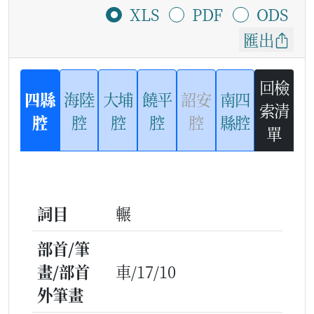
XLS
PDF
ODS
匯出
回檢
四縣
海陸
大埔
饒平
詔安
南四
索清
腔
腔
腔
腔
腔
縣腔
單
詞目
輾
部首/筆
畫/部首
車/17/10
外筆畫