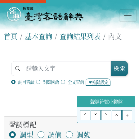
首頁
基本查詢
查詢結果列表
內文
檢 索
詞目音讀
對應國語
全文查詢
進階設定
聲調符號小鍵盤
ˊ
ˇ
ˋ
^
+
聲調標記
調型
調值
調號