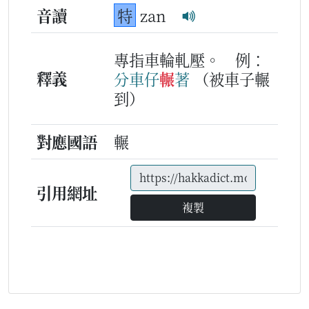
音讀
特
zan
專指車輪軋壓。
例：
釋義
分
車仔
輾
著
（被車子輾
到）
對應國語
輾
引用網址
複製