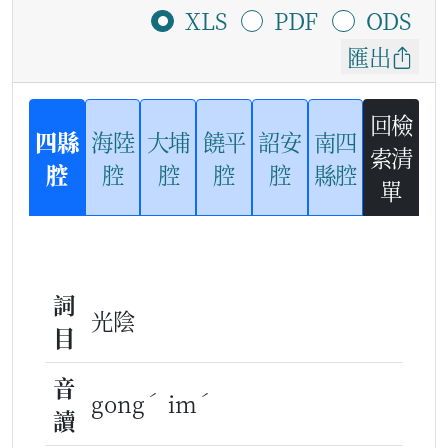
XLS
PDF
ODS
匯出
回檢
四縣
海陸
大埔
饒平
詔安
南四
索清
腔
腔
腔
腔
腔
縣腔
單
詞
光陰
目
音
ˊ
ˊ
gong
im
讀