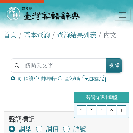
首頁
基本查詢
查詢結果列表
內文
檢 索
詞目音讀
對應國語
全文查詢
進階設定
聲調符號小鍵盤
ˊ
ˇ
ˋ
^
+
聲調標記
調型
調值
調號