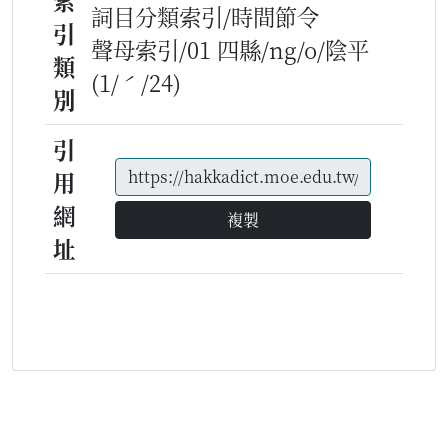
索
詞目分類索引/時間節令
引
聲母索引/01 四縣/ng/o/陰平
類
(1/ˊ/24)
別
引
用
網
複製
址