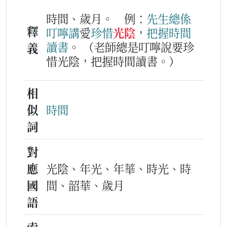
時間、歲月。
例：
先生
總係
釋
叮嚀
講
愛
珍惜
光陰
，
把握
時間
讀書
。
（老師總是叮嚀說要珍
義
惜光陰，把握時間讀書。）
相
似
時間
詞
對
應
光陰、年光、年華、時光、時
國
間、韶華、歲月
語