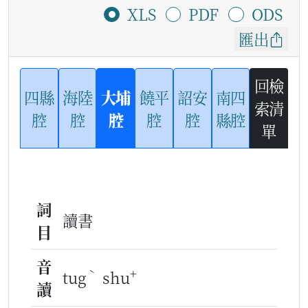
XLS
PDF
ODS
匯出
回檢
四縣
海陸
大埔
饒平
詔安
南四
索清
腔
腔
腔
腔
腔
縣腔
單
詞
讀書
目
音
ˋ
+
tug
shu
讀