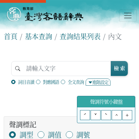
首頁
基本查詢
查詢結果列表
內文
檢 索
詞目音讀
對應國語
全文查詢
進階設定
聲調符號小鍵盤
ˊ
ˇ
ˋ
^
+
聲調標記
調型
調值
調號