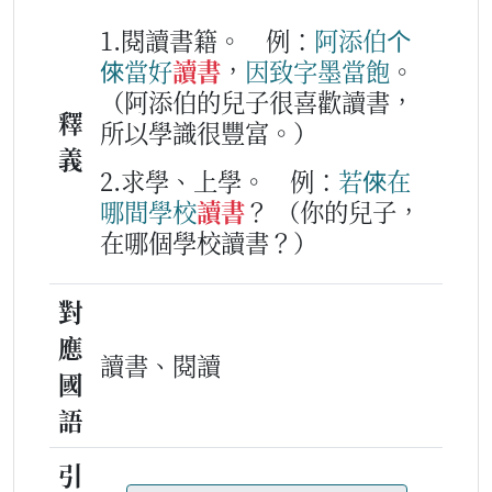
1.閱讀書籍。
例：
阿
添
伯
个
倈
當好
讀書
，
因致
字墨
當
飽
。
（阿添伯的兒子很喜歡讀書，
釋
所以學識很豐富。）
義
2.求學、上學。
例：
若倈
在
哪
間
學校
讀書
？
（你的兒子，
在哪個學校讀書？）
對
應
讀書、閱讀
國
語
引