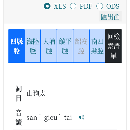
XLS
PDF
ODS
匯出
回檢
四縣
海陸
大埔
饒平
詔安
南四
索清
腔
腔
腔
腔
腔
縣腔
單
詞
山狗太
目
音
ˊ
ˋ
san
gieu
tai
讀