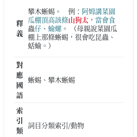
攀木蜥蜴。
例：
阿姆
講
菜園
瓜棚
頂高
該
條
山狗太
，
當會
食
釋
蟲
仔
、
蝓螺
。
（母親說菜園瓜
義
棚上那條蜥蜴，很會吃昆蟲、
蛞蝓。）
對
應
蜥蜴、攀木蜥蜴
國
語
索
引
詞目分類索引/動物
類