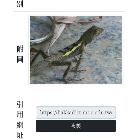
別
附
圖
引
用
網
複製
址