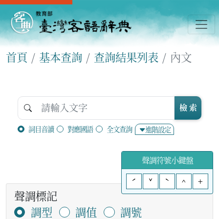
首頁
基本查詢
查詢結果列表
內文
檢 索
詞目音讀
對應國語
全文查詢
進階設定
聲調符號小鍵盤
ˊ
ˇ
ˋ
^
+
聲調標記
調型
調值
調號