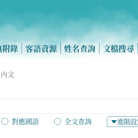
典附錄
客語資源
姓名查詢
文檔搜尋
內文
對應國語
全文查詢
進階設