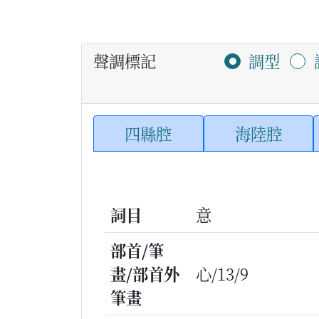
聲調標記
調型
四縣腔
海陸腔
詞目
意
部首/筆
畫/部首外
心/13/9
筆畫