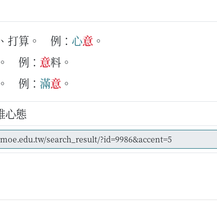
法、打算。
例：
心
意
。
。
例：
意
料。
。
例：
滿
意
。
維心態