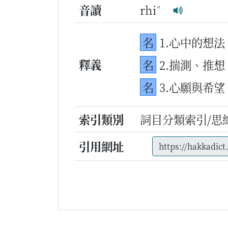
^
音讀
rhi
名
1.心中的想
釋義
名
2.揣測、推想
名
3.心願與希望
索引類別
詞目分類索引/思
引用網址