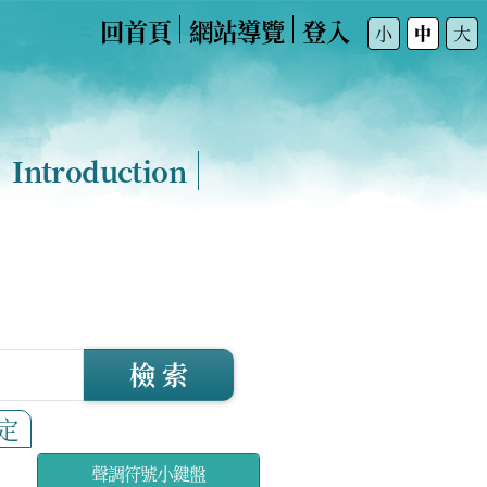
回首頁
網站導覽
登入
:::
小
中
大
Introduction
檢 索
定
聲調符號小鍵盤