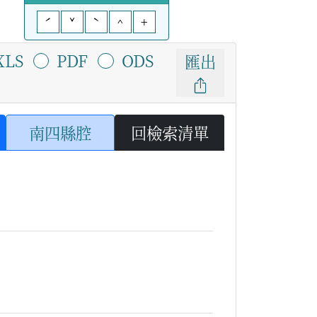
ˊ
ˇ
ˋ
^
+
XLS
PDF
ODS
匯出
南四縣腔
回檢索清單