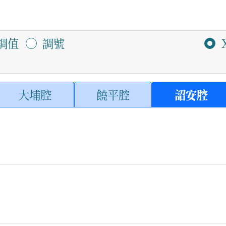
調值
調號
大埔腔
饒平腔
詔安腔