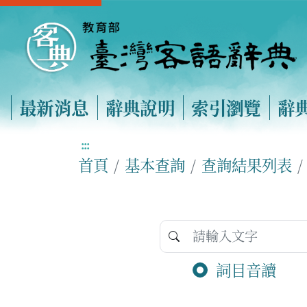
最新消息
辭典說明
索引瀏覽
辭
:::
首頁
基本查詢
查詢結果列表
詞目音讀