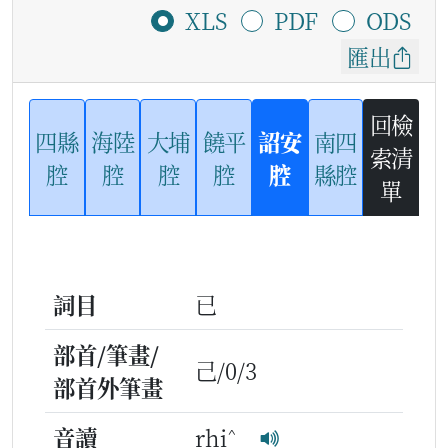
XLS
PDF
ODS
匯出
回檢
四縣
海陸
大埔
饒平
詔安
南四
索清
腔
腔
腔
腔
腔
縣腔
單
詞目
已
部首/筆畫/
己/0/3
部首外筆畫
^
音讀
rhi