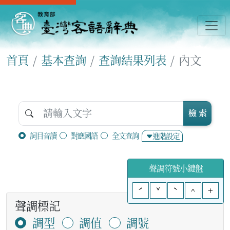
首頁
基本查詢
查詢結果列表
內文
檢 索
詞目音讀
對應國語
全文查詢
進階設定
聲調符號小鍵盤
ˊ
ˇ
ˋ
^
+
聲調標記
調型
調值
調號