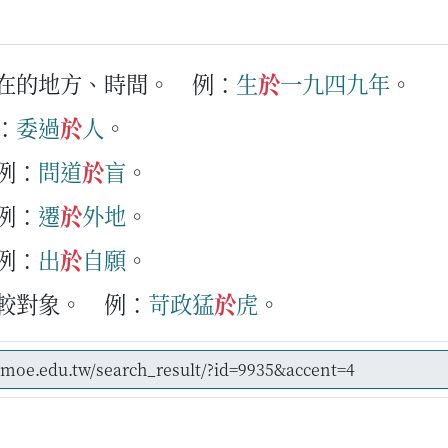
所在的地方、時間。
例：
生
於
一
九
四
九
年
。
：
委
過
於
人
。
例：
問
道
於
盲
。
例：
遷
於
外地
。
例：
出
於
自願
。
比較對象。
例：
苛
政
猛
於
虎
。