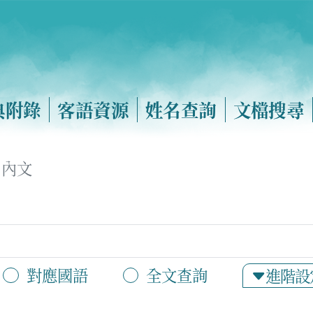
典附錄
客語資源
姓名查詢
文檔搜尋
內文
對應國語
全文查詢
進階設