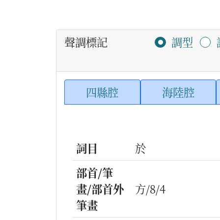
聲調標記
調型
四縣腔
海陸腔
詞目
於
部首/筆
畫/部首外
方/8/4
筆畫