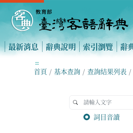
最新消息
辭典說明
索引瀏覽
辭
:::
首頁
基本查詢
查詢結果列表
詞目音讀