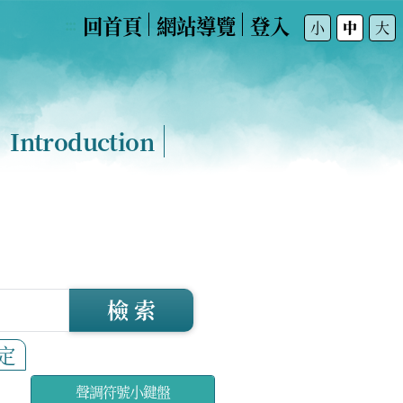
回首頁
網站導覽
登入
:::
小
中
大
Introduction
檢 索
定
聲調符號小鍵盤