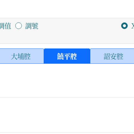
調值
調號
大埔腔
饒平腔
詔安腔