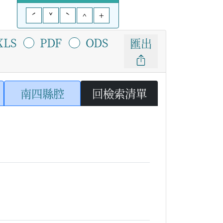
ˊ
ˇ
ˋ
^
+
XLS
PDF
ODS
匯出
南四縣腔
回檢索清單