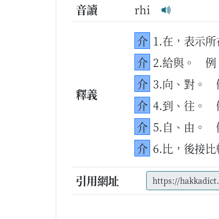
音讀
rhi
介
1.在，表示
介
2.給與。
例
介
3.向、對。
釋義
介
4.到、往。
介
5.自、由。
介
6.比，後接
引用網址