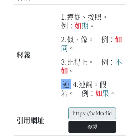
1.遵從、按照。
例：
如
期
。
2.似、像。
例：
如
同
。
釋義
3.比得上。
例：
不
如
。
連
4.連詞。假
若。
例：
如
果
。
引用網址
複製