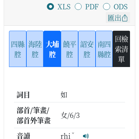
XLS
PDF
ODS
匯出
回檢
四縣
海陸
大埔
饒平
詔安
南四
索清
腔
腔
腔
腔
腔
縣腔
單
詞目
如
部首/筆畫/
女/6/3
部首外筆畫
ˇ
音讀
rhi