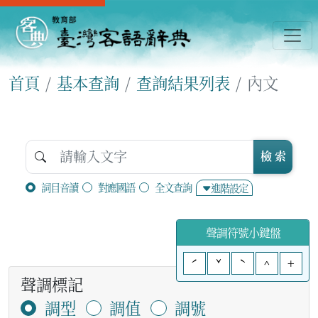
首頁
基本查詢
查詢結果列表
內文
檢 索
詞目音讀
對應國語
全文查詢
進階設定
聲調符號小鍵盤
ˊ
ˇ
ˋ
^
+
聲調標記
調型
調值
調號