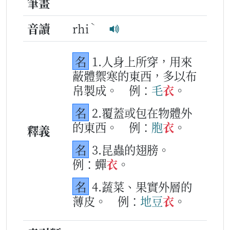
筆畫
ˋ
音讀
rhi
名
1.人身上所穿，用來
蔽體禦寒的東西，多以布
帛製成。
例：
毛
衣
。
名
2.覆蓋或包在物體外
的東西。
例：
胞
衣
。
釋義
名
3.昆蟲的翅膀。
例：蟬
衣
。
名
4.蔬菜、果實外層的
薄皮。
例：
地豆
衣
。