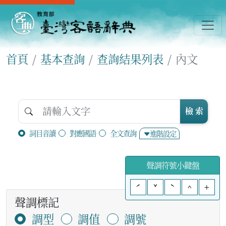
首頁
基本查詢
查詢結果列表
內文
檢 索
詞目音讀
對應國語
全文查詢
進階設定
聲調符號小鍵盤
ˊ
ˇ
ˋ
^
+
聲調標記
調型
調值
調號