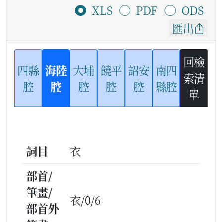
XLS
PDF
ODS
匯出
回檢
四縣
海陸
大埔
饒平
詔安
南四
索清
腔
腔
腔
腔
腔
縣腔
單
詞目
衣
部首/
筆畫/
衣/0/6
部首外