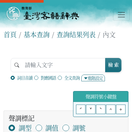
首頁
基本查詢
查詢結果列表
內文
檢 索
詞目音讀
對應國語
全文查詢
進階設定
聲調符號小鍵盤
ˊ
ˇ
ˋ
^
+
聲調標記
調型
調值
調號