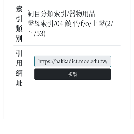
索
詞目分類索引/器物用品
引
聲母索引/04 饒平/f/o/上聲(2/
類
ˋ/53)
別
引
用
網
複製
址