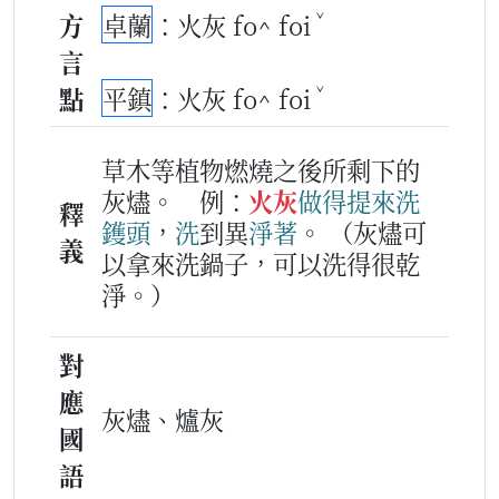
ˇ
方
卓蘭
：火灰 fo^ foi
言
ˇ
點
平鎮
：火灰 fo^ foi
草木等植物燃燒之後所剩下的
灰燼。
例：
火灰
做得
提
來洗
釋
鑊頭
，
洗
到異
淨
著
。
（灰燼可
義
以拿來洗鍋子，可以洗得很乾
淨。）
對
應
灰燼、爐灰
國
語