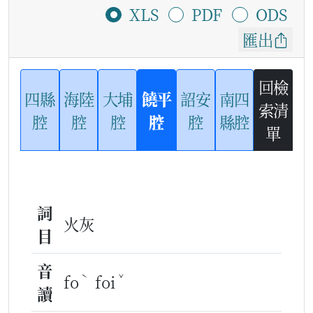
XLS
PDF
ODS
匯出
回檢
四縣
海陸
大埔
饒平
詔安
南四
索清
腔
腔
腔
腔
腔
縣腔
單
詞
火灰
目
音
ˋ
ˇ
fo
foi
讀