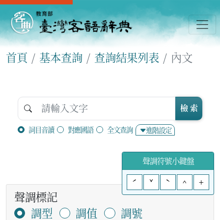
首頁
基本查詢
查詢結果列表
內文
檢 索
詞目音讀
對應國語
全文查詢
進階設定
聲調符號小鍵盤
ˊ
ˇ
ˋ
^
+
聲調標記
調型
調值
調號