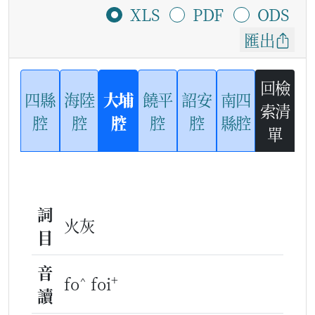
XLS
PDF
ODS
匯出
回檢
四縣
海陸
大埔
饒平
詔安
南四
索清
腔
腔
腔
腔
腔
縣腔
單
詞
火灰
目
音
^
+
fo
foi
讀