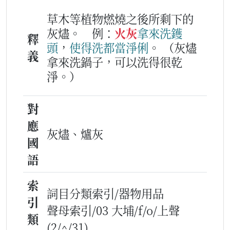
草木等植物燃燒之後所剩下的
灰燼。
例：
火灰
拿
來洗
鑊
釋
頭
，
使得
洗
都
當
淨俐
。
（灰燼
義
拿來洗鍋子，可以洗得很乾
淨。）
對
應
灰燼、爐灰
國
語
索
詞目分類索引/器物用品
引
聲母索引/03 大埔/f/o/上聲
類
(2/^/31)