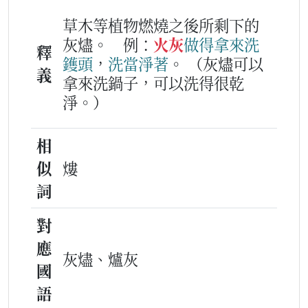
草木等植物燃燒之後所剩下的
灰燼。
例：
火灰
做得
拿
來洗
釋
鑊頭
，
洗
當
淨
著
。
（灰燼可以
義
拿來洗鍋子，可以洗得很乾
淨。）
相
似
熡
詞
對
應
灰燼、爐灰
國
語