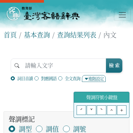
首頁
基本查詢
查詢結果列表
內文
檢 索
詞目音讀
對應國語
全文查詢
進階設定
聲調符號小鍵盤
ˊ
ˇ
ˋ
^
+
聲調標記
調型
調值
調號