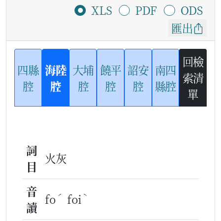
XLS
PDF
ODS
匯出
回檢
四縣
海陸
大埔
饒平
詔安
南四
索清
腔
腔
腔
腔
腔
縣腔
單
詞
火灰
目
音
ˊ
ˋ
fo
foi
讀