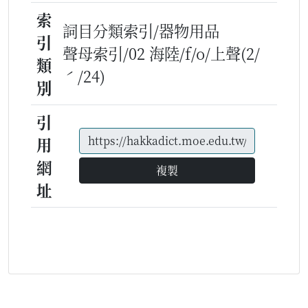
索
詞目分類索引/器物用品
引
聲母索引/02 海陸/f/o/上聲(2/
類
ˊ/24)
別
引
用
網
複製
址