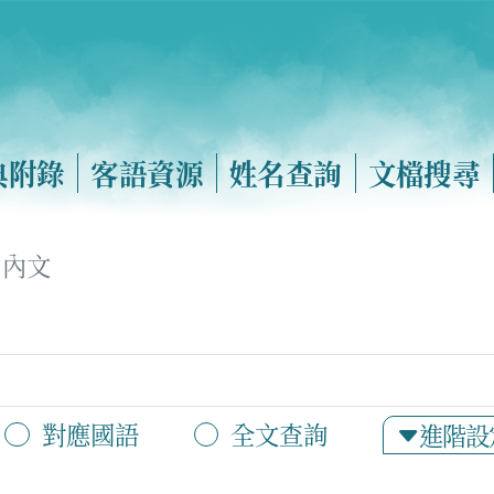
典附錄
客語資源
姓名查詢
文檔搜尋
內文
對應國語
全文查詢
進階設