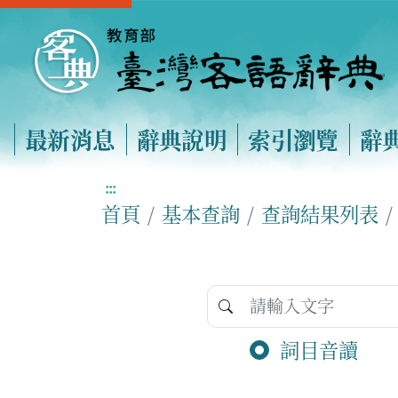
最新消息
辭典說明
索引瀏覽
辭
:::
首頁
基本查詢
查詢結果列表
詞目音讀