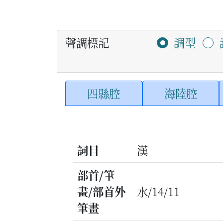
聲調標記
調型
四縣腔
海陸腔
詞目
漢
部首/筆
畫/部首外
水/14/11
筆畫