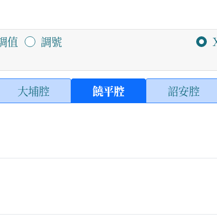
調值
調號
大埔腔
饒平腔
詔安腔