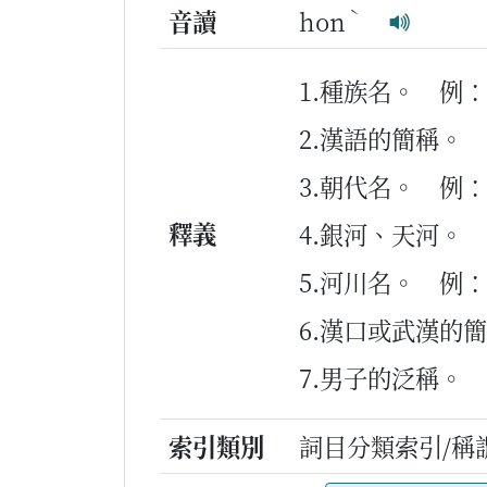
ˋ
音讀
hon
1.種族名。
例：
2.漢語的簡稱。
3.朝代名。
例：
釋義
4.銀河、天河。
5.河川名。
例：
6.漢口或武漢的
7.男子的泛稱。
索引類別
詞目分類索引/稱