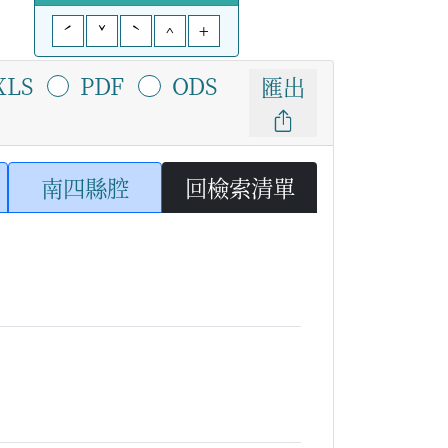
ˊ
ˇ
ˋ
^
+
XLS
PDF
ODS
匯出
南四縣腔
回檢索清單