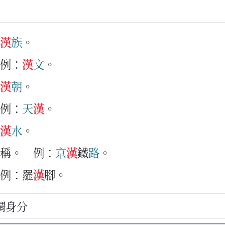
漢
族
。
例：
漢
文
。
漢
朝
。
例：
天
漢
。
漢
水
。
簡稱。
例：
京
漢
鐵
路
。
例：羅
漢
腳。
謂身分