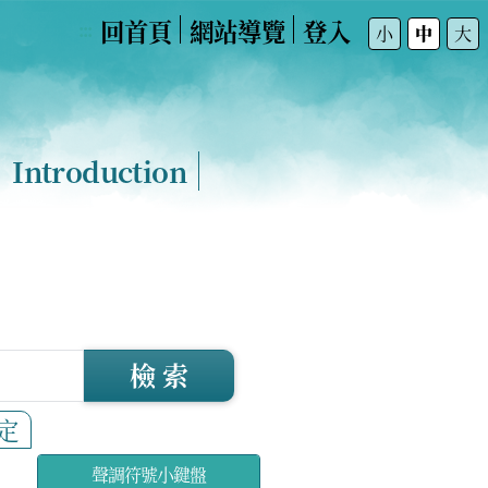
回首頁
網站導覽
登入
:::
小
中
大
Introduction
檢 索
定
聲調符號小鍵盤