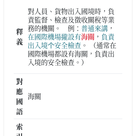
對人員、貨物出入國境時，負
責監督、檢查及徵收關稅等業
務的機關。
例：
普通
來
講
，
釋
在
國際
機場
攏
設
有
海關
，
負責
義
出入
境
个
安全
檢查
。
（通常在
國際機場都設有海關，負責出
入境的安全檢查。）
對
應
海關
國
語
索