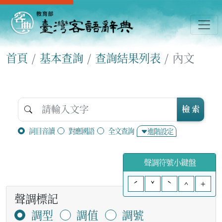
首頁
基本查詢
查詢結果列表
內文
檢 索
詞目音讀
對應國語
全文查詢
進階設定
聲調符號小鍵盤
ˊ
ˇ
ˋ
^
+
聲調標記
調型
調值
調號