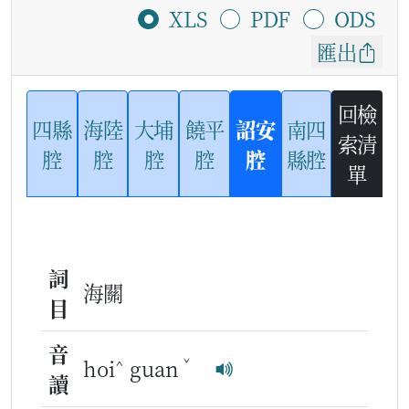
XLS
PDF
ODS
匯出
回檢
四縣
海陸
大埔
饒平
詔安
南四
索清
腔
腔
腔
腔
腔
縣腔
單
詞
海關
目
音
^
ˇ
hoi
guan
讀