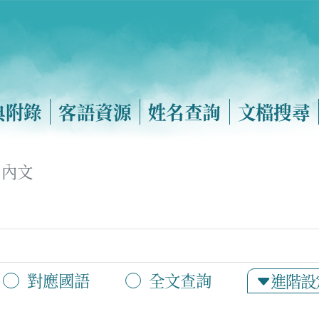
典附錄
客語資源
姓名查詢
文檔搜尋
內文
對應國語
全文查詢
進階設