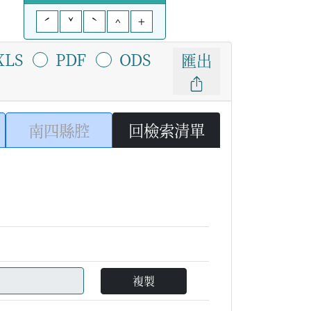
ˊ
ˇ
ˋ
^
+
XLS
PDF
ODS
匯出
南四縣腔
回檢索清單
複製