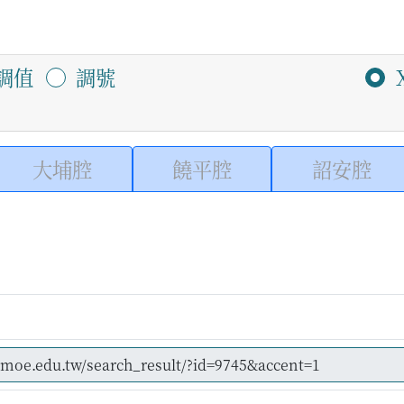
調值
調號
大埔腔
饒平腔
詔安腔