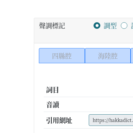
聲調標記
調型
四縣腔
海陸腔
詞目
音讀
引用網址