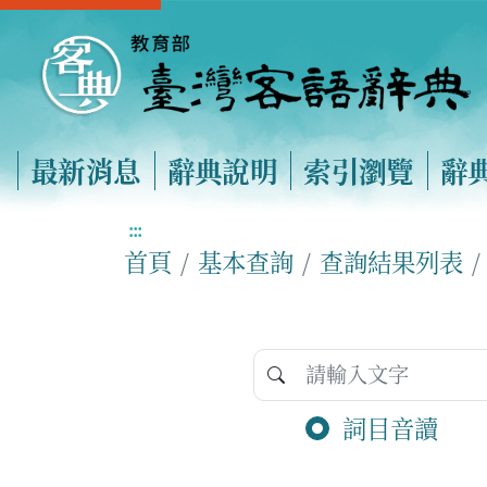
最新消息
辭典說明
索引瀏覽
辭
:::
首頁
基本查詢
查詢結果列表
詞目音讀