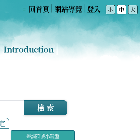
回首頁
網站導覽
登入
:::
小
中
大
Introduction
檢 索
定
聲調符號小鍵盤