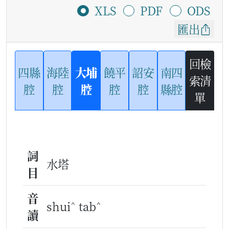
XLS
PDF
ODS
匯出
回檢
四縣
海陸
大埔
饒平
詔安
南四
索清
腔
腔
腔
腔
腔
縣腔
單
詞
水塔
目
音
^
^
shui
tab
讀