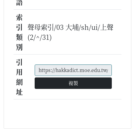
語
索
引
聲母索引/03 大埔/sh/ui/上聲
類
(2/^/31)
別
引
用
網
複製
址