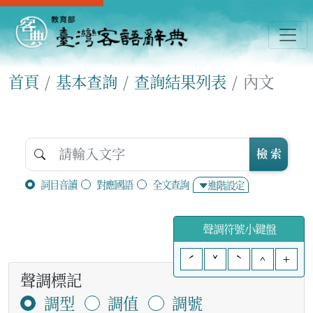
首頁
基本查詢
查詢結果列表
內文
檢 索
詞目音讀
對應國語
全文查詢
進階設定
聲調符號小鍵盤
ˊ
ˇ
ˋ
^
+
聲調標記
調型
調值
調號