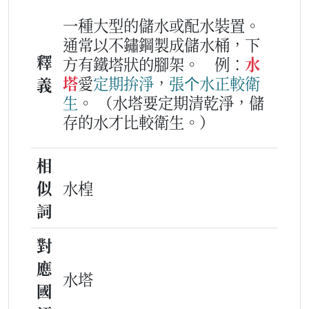
一種大型的儲水或配水裝置。
通常以不鏽鋼製成儲水桶，下
釋
方有鐵塔狀的腳架。
例：
水
塔
愛
定期
拚
淨
，
張
个
水
正
較
衛
義
生
。
（水塔要定期清乾淨，儲
存的水才比較衛生。）
相
似
水楻
詞
對
應
水塔
國