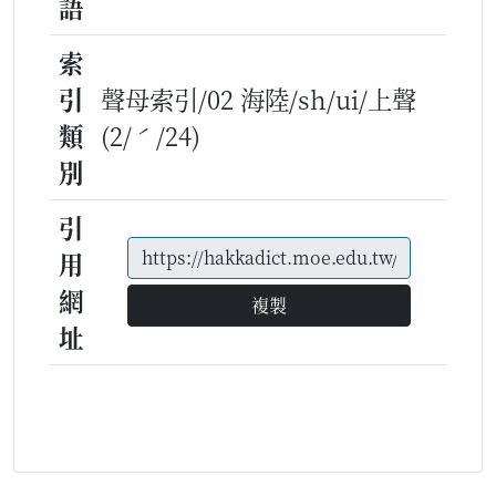
語
索
引
聲母索引/02 海陸/sh/ui/上聲
類
(2/ˊ/24)
別
引
用
網
複製
址