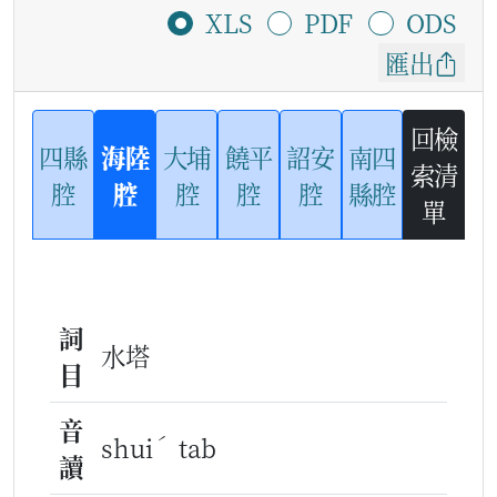
XLS
PDF
ODS
匯出
回檢
四縣
海陸
大埔
饒平
詔安
南四
索清
腔
腔
腔
腔
腔
縣腔
單
詞
水塔
目
音
ˊ
shui
tab
讀