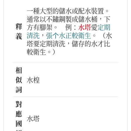
一種大型的儲水或配水裝置。
通常以不鏽鋼製成儲水桶，下
釋
方有腳架。
例：
水塔
愛
定期
清
洗
，
張
个
水
正
較
衛生
。
（水
義
塔要定期清洗，儲存的水才比
較衛生。）
相
似
水楻
詞
對
應
水塔
國