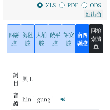
XLS
PDF
ODS
匯出
回檢
四縣
海陸
大埔
饒平
詔安
南四
索清
腔
腔
腔
腔
腔
縣腔
單
詞
興工
目
音
ˊ
ˊ
hin
gung
讀