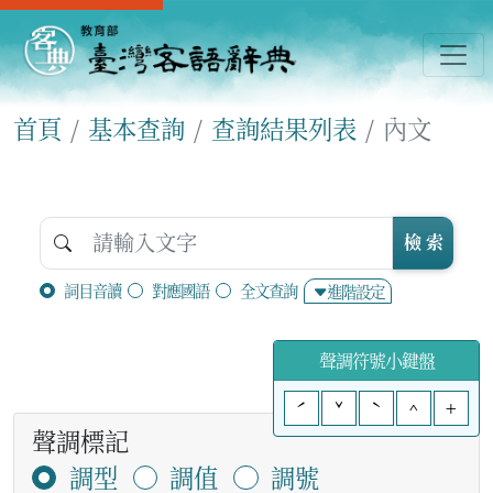
首頁
基本查詢
查詢結果列表
內文
檢 索
詞目音讀
對應國語
全文查詢
進階設定
聲調符號小鍵盤
ˊ
ˇ
ˋ
^
+
聲調標記
調型
調值
調號