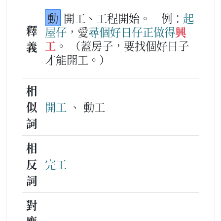
動
開工、工程開始。
例：
起
釋
屋
仔
，愛
尋
個
好
日仔
正做得
興
工
。
（蓋房子，要找個好日子
義
才能開工。）
相
似
開工
、 動工
詞
相
反
完工
詞
對