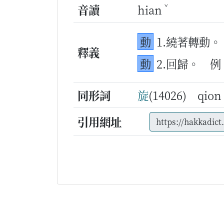
ˇ
音讀
hian
動
1.繞著轉動。
釋義
動
2.回歸。
例
同形詞
旋
(14026) qi
引用網址