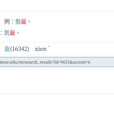
例：
盤
旋
。
：
凱
旋
。
ˇ
on
旋
(16342) xien