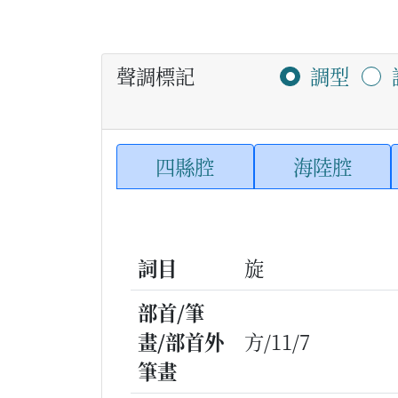
聲調標記
調型
四縣腔
海陸腔
詞目
旋
部首/筆
畫/部首外
方/11/7
筆畫