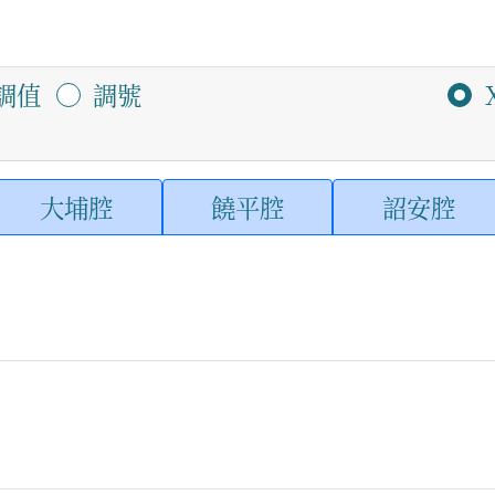
調值
調號
大埔腔
饒平腔
詔安腔