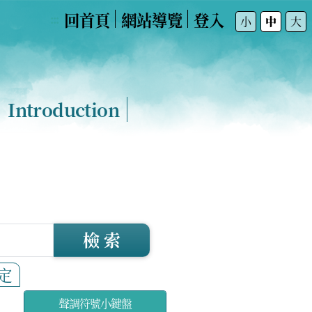
回首頁
網站導覽
登入
:::
小
中
大
Introduction
檢 索
定
聲調符號小鍵盤