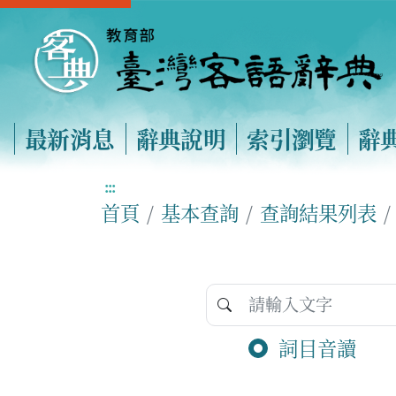
最新消息
辭典說明
索引瀏覽
辭
:::
首頁
基本查詢
查詢結果列表
詞目音讀