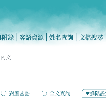
典附錄
客語資源
姓名查詢
文檔搜尋
內文
對應國語
全文查詢
進階設