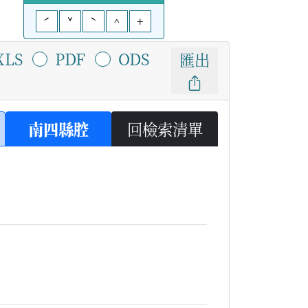
ˊ
ˇ
ˋ
^
+
XLS
PDF
ODS
匯出
南四縣腔
回檢索清單