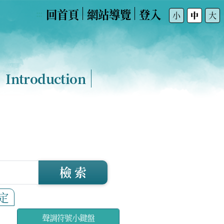
回首頁
網站導覽
登入
:::
小
中
大
Introduction
檢 索
定
聲調符號小鍵盤