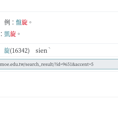
例：
盤
旋
。
：
凱
旋
。
ˋ
en
旋
(16342) sien