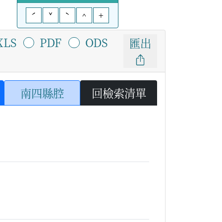
ˊ
ˇ
ˋ
^
+
XLS
PDF
ODS
匯出
南四縣腔
回檢索清單