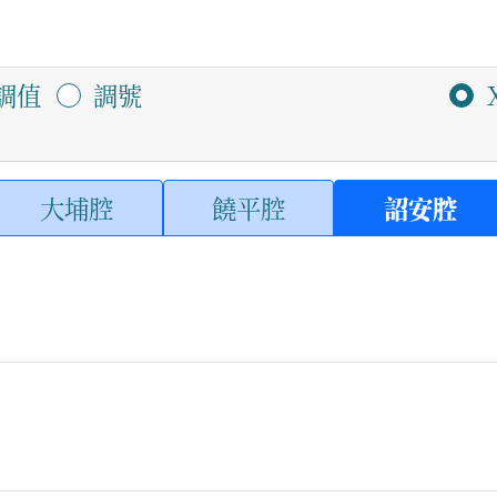
調值
調號
大埔腔
饒平腔
詔安腔