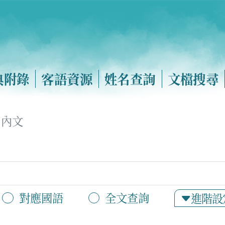
典附錄
客語資源
姓名查詢
文檔搜尋
內文
對應國語
全文查詢
進階設