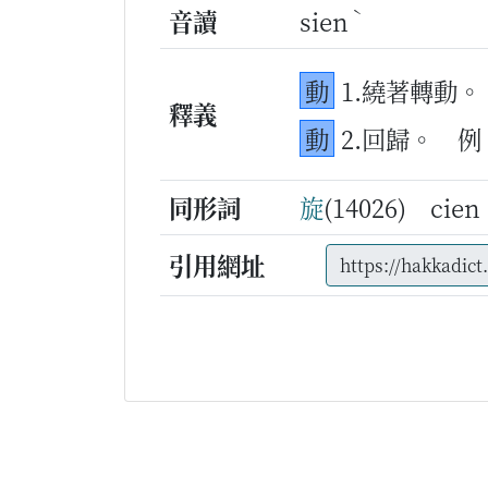
ˋ
音讀
sien
動
1.繞著轉動。
釋義
動
2.回歸。
例
同形詞
旋
(14026) ci
引用網址