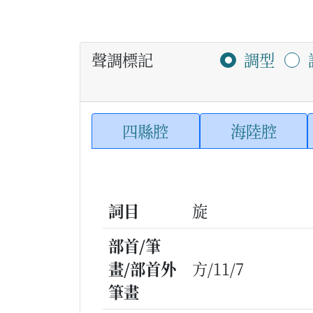
聲調標記
調型
四縣腔
海陸腔
詞目
旋
部首/筆
畫/部首外
方/11/7
筆畫