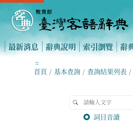
最新消息
辭典說明
索引瀏覽
辭
:::
首頁
基本查詢
查詢結果列表
詞目音讀