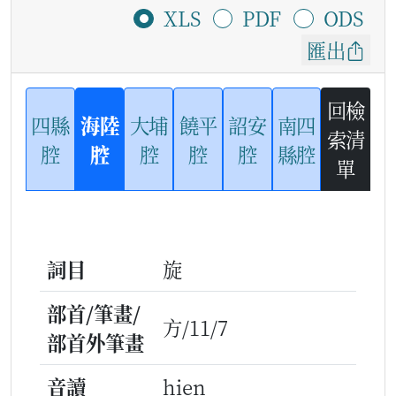
XLS
PDF
ODS
匯出
回檢
四縣
海陸
大埔
饒平
詔安
南四
索清
腔
腔
腔
腔
腔
縣腔
單
詞目
旋
部首/筆畫/
方/11/7
部首外筆畫
音讀
hien