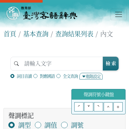
首頁
基本查詢
查詢結果列表
內文
檢 索
詞目音讀
對應國語
全文查詢
進階設定
聲調符號小鍵盤
ˊ
ˇ
ˋ
^
+
聲調標記
調型
調值
調號