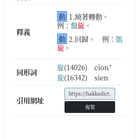
動
1.繞著轉動。
例：
盤
旋
。
釋義
動
2.回歸。
例：
凱
旋
。
+
旋
(14026) cion
同形詞
旋
(16342) sien
引用網址
複製