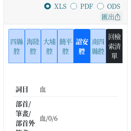
XLS
PDF
ODS
匯出
回檢
四縣
海陸
大埔
饒平
詔安
南四
索清
腔
腔
腔
腔
腔
縣腔
單
詞目
血
部首/
筆畫/
血/0/6
部首外