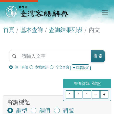
首頁
基本查詢
查詢結果列表
內文
檢 索
詞目音讀
對應國語
全文查詢
進階設定
聲調符號小鍵盤
ˊ
ˇ
ˋ
^
+
聲調標記
調型
調值
調號