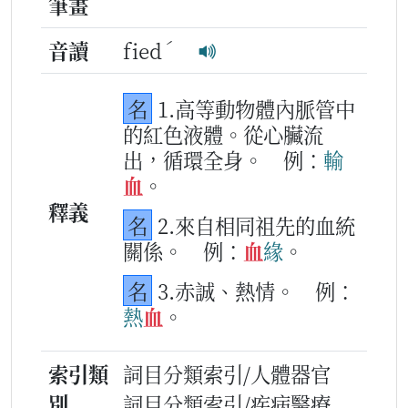
筆畫
ˊ
音讀
fied
名
1.高等動物體內脈管中
的紅色液體。從心臟流
出，循環全身。
例：
輸
血
。
釋義
名
2.來自相同祖先的血統
關係。
例：
血
緣
。
名
3.赤誠、熱情。
例：
熱
血
。
索引類
詞目分類索引/人體器官
別
詞目分類索引/疾病醫療