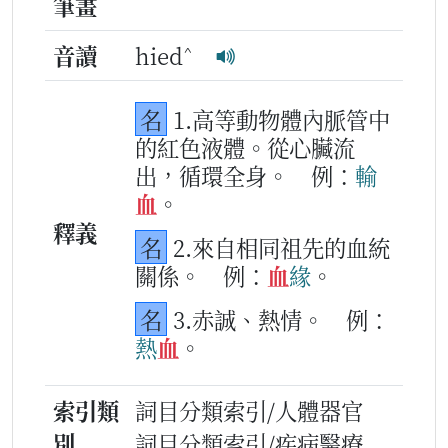
筆畫
^
音讀
hied
名
1.高等動物體內脈管中
的紅色液體。從心臟流
出，循環全身。
例：
輸
血
。
釋義
名
2.來自相同祖先的血統
關係。
例：
血
緣
。
名
3.赤誠、熱情。
例：
熱
血
。
索引類
詞目分類索引/人體器官
別
詞目分類索引/疾病醫療