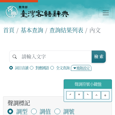
首頁
基本查詢
查詢結果列表
內文
檢 索
詞目音讀
對應國語
全文查詢
進階設定
聲調符號小鍵盤
ˊ
ˇ
ˋ
^
+
聲調標記
調型
調值
調號