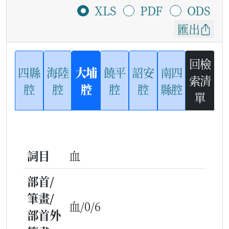
XLS
PDF
ODS
匯出
回檢
四縣
海陸
大埔
饒平
詔安
南四
索清
腔
腔
腔
腔
腔
縣腔
單
詞目
血
部首/
筆畫/
血/0/6
部首外