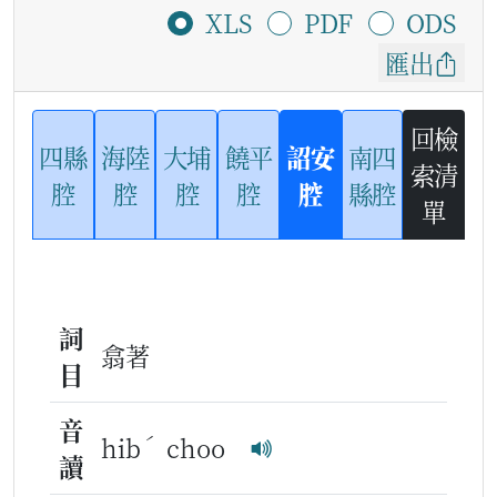
XLS
PDF
ODS
匯出
回檢
四縣
海陸
大埔
饒平
詔安
南四
索清
腔
腔
腔
腔
腔
縣腔
單
詞
翕著
目
音
ˊ
hib
choo
讀