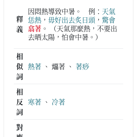
因悶熱導致中暑。
例：
天氣
釋
恁
熱
，
毋好
出去
炙
日頭
，
驚
會
翕著
。
（天氣那麼熱，不要出
義
去晒太陽，怕會中暑。）
相
似
熱著
、 煏著 、
著痧
詞
相
反
寒著
、
冷著
詞
對