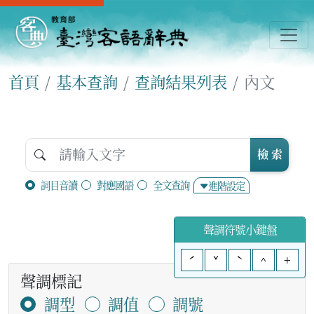
首頁
基本查詢
查詢結果列表
內文
檢 索
詞目音讀
對應國語
全文查詢
進階設定
聲調符號小鍵盤
ˊ
ˇ
ˋ
^
+
聲調標記
調型
調值
調號