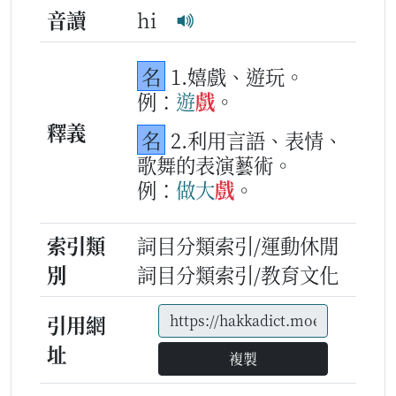
音讀
hi
名
1.嬉戲、遊玩。
例：
遊
戲
。
釋義
名
2.利用言語、表情、
歌舞的表演藝術。
例：
做
大
戲
。
索引類
詞目分類索引/運動休閒
別
詞目分類索引/教育文化
引用網
址
複製