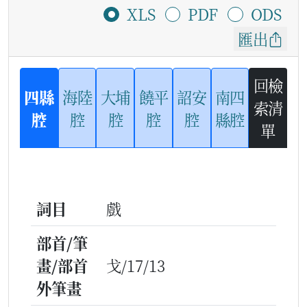
XLS
PDF
ODS
匯出
回檢
四縣
海陸
大埔
饒平
詔安
南四
索清
腔
腔
腔
腔
腔
縣腔
單
詞目
戲
部首/筆
畫/部首
戈/17/13
外筆畫