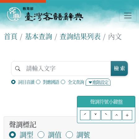
首頁
基本查詢
查詢結果列表
內文
檢 索
詞目音讀
對應國語
全文查詢
進階設定
聲調符號小鍵盤
ˊ
ˇ
ˋ
^
+
聲調標記
調型
調值
調號