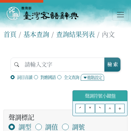
首頁
基本查詢
查詢結果列表
內文
檢 索
詞目音讀
對應國語
全文查詢
進階設定
聲調符號小鍵盤
ˊ
ˇ
ˋ
^
+
聲調標記
調型
調值
調號