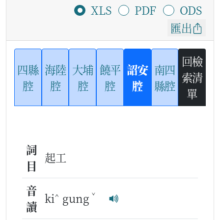
XLS
PDF
ODS
匯出
回檢
四縣
海陸
大埔
饒平
詔安
南四
索清
腔
腔
腔
腔
腔
縣腔
單
詞
起工
目
音
^
ˇ
ki
gung
讀