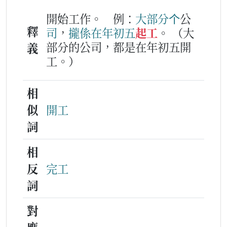
開始工作。
例：
大
部分
个
公
釋
司
，
攏係
在
年
初
五
起工
。
（大
部分的公司，都是在年初五開
義
工。）
相
似
開工
詞
相
反
完工
詞
對