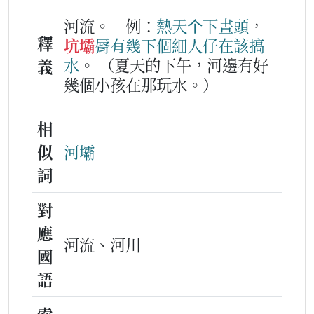
河流。
例：
熱天
个
下晝頭
，
釋
坑壩
脣
有
幾下個
細人仔
在該
搞
水
。
（夏天的下午，河邊有好
義
幾個小孩在那玩水。）
相
似
河壩
詞
對
應
河流、河川
國
語