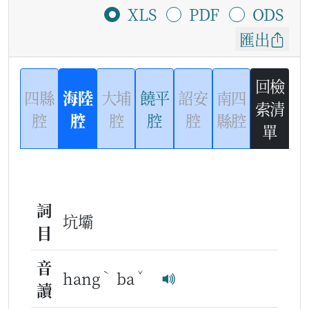
XLS
PDF
ODS
匯出
回檢
四縣
海陸
大埔
饒平
詔安
南四
索清
腔
腔
腔
腔
腔
縣腔
單
詞
坑壩
目
音
ˋ
ˇ
hang
ba
讀