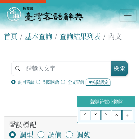
首頁
基本查詢
查詢結果列表
內文
檢 索
詞目音讀
對應國語
全文查詢
進階設定
聲調符號小鍵盤
ˊ
ˇ
ˋ
^
+
聲調標記
調型
調值
調號