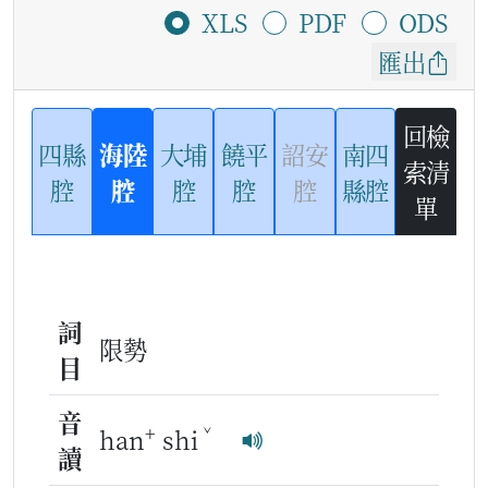
XLS
PDF
ODS
匯出
回檢
四縣
海陸
大埔
饒平
詔安
南四
索清
腔
腔
腔
腔
腔
縣腔
單
詞
限勢
目
音
+
ˇ
han
shi
讀