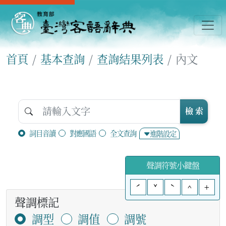
首頁
基本查詢
查詢結果列表
內文
檢 索
詞目音讀
對應國語
全文查詢
進階設定
聲調符號小鍵盤
ˊ
ˇ
ˋ
^
+
聲調標記
調型
調值
調號