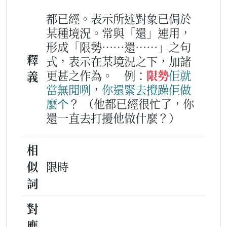
都已經。表示所述對象已侷於
某種境況。常與「還」連用，
形成「限勢……還……」之句
釋
式，表示在某境況之下，加諸
更甚之作為。
例：
限勢
佢
就
義
當無閒
咧
，
你
還
緊
去
攪
躁
佢
做
麼个
？
（他都已經很忙了，你
還一直去打擾他做什麼？）
相
似
限時
詞
對
應