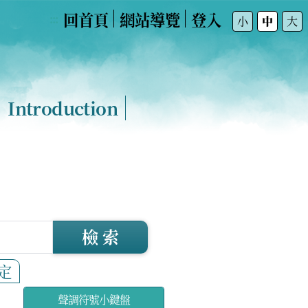
回首頁
網站導覽
登入
:::
小
中
大
Introduction
檢 索
定
聲調符號小鍵盤