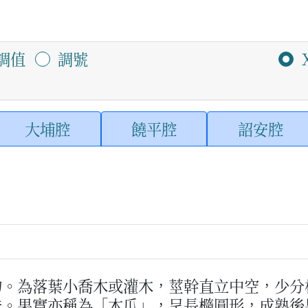
調值
調號
大埔腔
饒平腔
詔安腔
物。為落葉小喬木或灌木，莖幹直立中空，少分
株。果實亦稱為「木瓜」，呈長橢圓形，成熟後