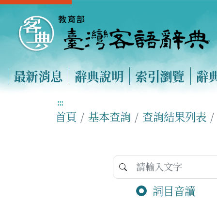
最新消息
辭典說明
索引瀏覽
辭
:::
首頁
基本查詢
查詢結果列表
詞目音讀