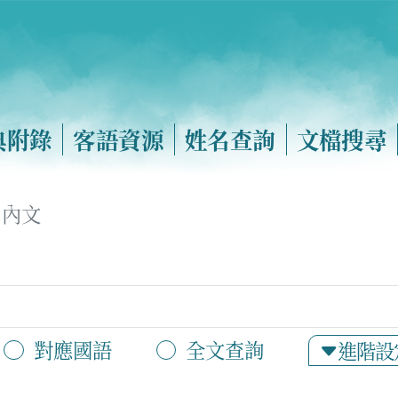
典附錄
客語資源
姓名查詢
文檔搜尋
內文
對應國語
全文查詢
進階設