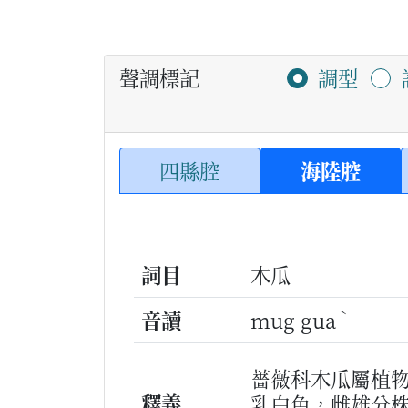
聲調標記
調型
四縣腔
海陸腔
詞目
木瓜
ˋ
音讀
mug gua
薔薇科木瓜屬植
釋義
乳白色，雌雄分