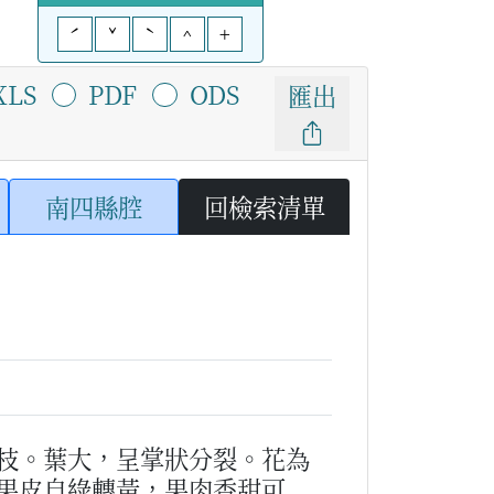
ˊ
ˇ
ˋ
^
+
XLS
PDF
ODS
匯出
南四縣腔
回檢索清單
枝。葉大，呈掌狀分裂。花為
果皮自綠轉黃，果肉香甜可