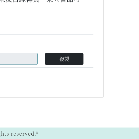
複製
ts reserved.®