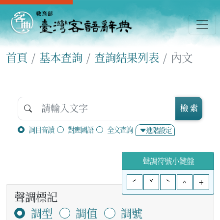
首頁
基本查詢
查詢結果列表
內文
檢 索
詞目音讀
對應國語
全文查詢
進階設定
聲調符號小鍵盤
ˊ
ˇ
ˋ
^
+
聲調標記
調型
調值
調號