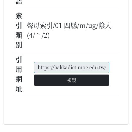
語
索
引
聲母索引/01 四縣/m/ug/陰入
類
(4/ˋ/2)
別
引
用
網
複製
址