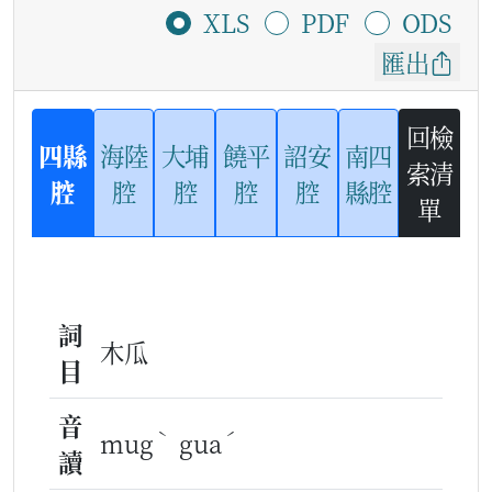
XLS
PDF
ODS
匯出
回檢
四縣
海陸
大埔
饒平
詔安
南四
索清
腔
腔
腔
腔
腔
縣腔
單
詞
木瓜
目
音
ˋ
ˊ
mug
gua
讀