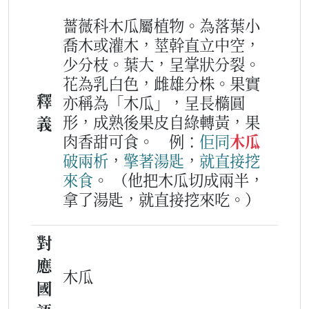
薔薇科木瓜屬植物。為落葉小
喬木或灌木，莖幹直立中空，
少分枝。葉大，呈掌狀分裂。
花為乳白色，雌雄分株。果實
釋
亦稱為「木瓜」，呈長橢圓
形，成熟後果皮自綠轉黃，果
義
肉香甜可食。
例：
佢
同
木瓜
破
兩
析
，
擎
著
湯匙
，
就
直接
挖
來
食
。
（他把木瓜切成兩半，
拿了湯匙，就直接挖來吃。）
對
應
木瓜
國