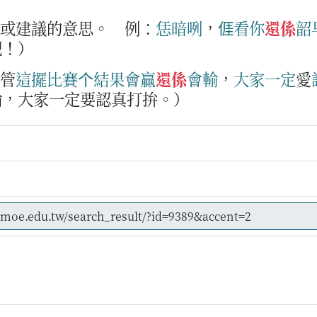
望或建議的意思。
例：
恁
暗
咧
，
𠊎
看
你
還係
韶
吧！）
管
這擺
比賽
个
結果
會
贏
還係
會
輸
，
大家
一定
愛
輸，大家一定要認真打拚。）