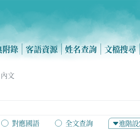
典附錄
客語資源
姓名查詢
文檔搜尋
內文
對應國語
全文查詢
進階設