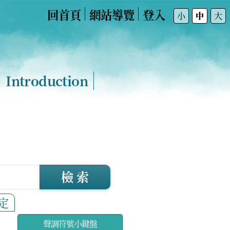
回首頁
網站導覽
登入
:::
小
中
大
Introduction
檢 索
定
聲調符號小鍵盤