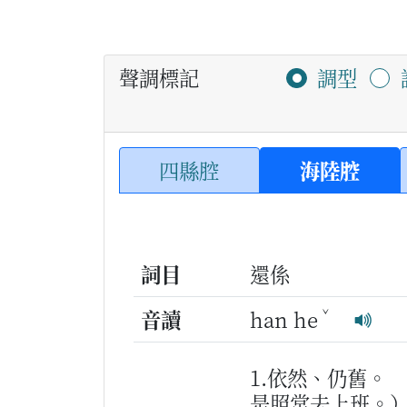
聲調標記
調型
四縣腔
海陸腔
詞目
還係
ˇ
音讀
han he
1.依然、仍舊。
是照常去上班。