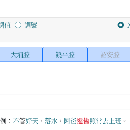
調值
調號
大埔腔
饒平腔
詔安腔
例：
不
管
好天
、
落水
，
阿爸
還係
照常
去
上班
。
）