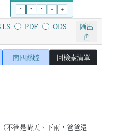
ˊ
ˇ
ˋ
^
+
XLS
PDF
ODS
匯出
南四縣腔
回檢索清單
（不管是晴天、下雨，爸爸還