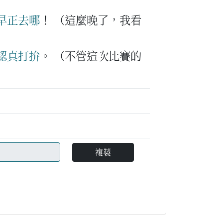
早
正
去哪
！
（這麼晚了，我看
認真
打拚
。
（不管這次比賽的
複製