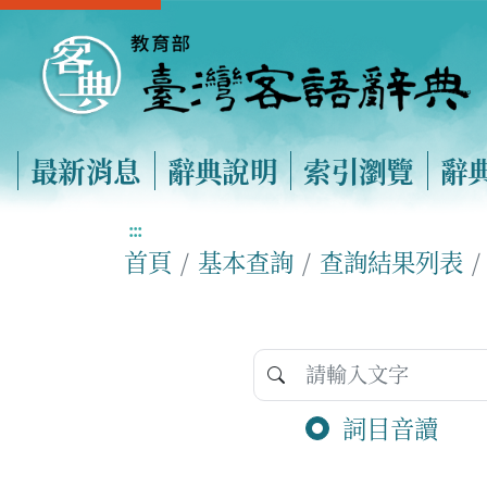
最新消息
辭典說明
索引瀏覽
辭
:::
首頁
基本查詢
查詢結果列表
詞目音讀