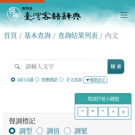
首頁
基本查詢
查詢結果列表
內文
檢 索
詞目音讀
對應國語
全文查詢
進階設定
聲調符號小鍵盤
ˊ
ˇ
ˋ
^
+
聲調標記
調型
調值
調號