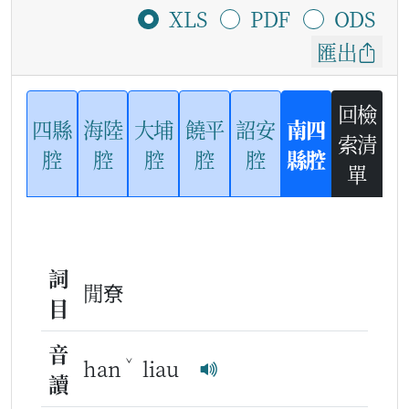
XLS
PDF
ODS
匯出
回檢
四縣
海陸
大埔
饒平
詔安
南四
索清
腔
腔
腔
腔
腔
縣腔
單
詞
閒尞
目
音
ˇ
han
liau
讀