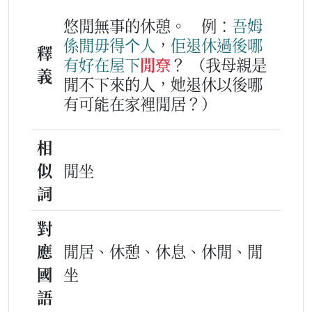
悠閒無事的休憩。
例：
吾姆
係
閒
毋得
个
人
，
佢
退休
過後
哪
釋
有
好在
屋下
閒尞
？
（我母親是
義
閒不下來的人，她退休以後哪
有可能在家裡閒居？）
相
似
閒坐
詞
對
應
閒居、休憩、休息、休閒、閒
國
坐
語