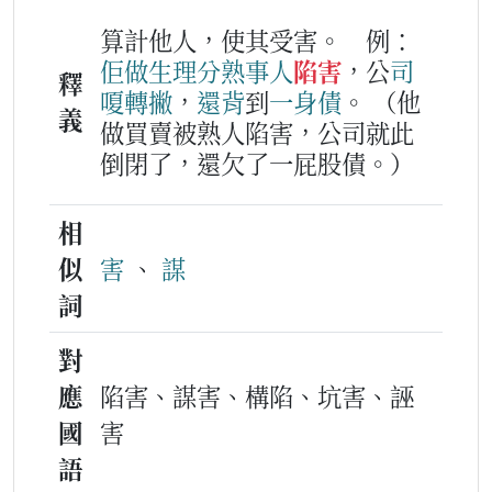
算計他人，使其受害。
例：
佢
做生理
分
熟事人
陷害
，公
司
釋
嗄
轉撇
，
還
背
到
一身
債
。
（他
義
做買賣被熟人陷害，公司就此
倒閉了，還欠了一屁股債。）
相
似
害
、
謀
詞
對
應
陷害、謀害、構陷、坑害、誣
國
害
語