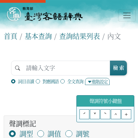
首頁
基本查詢
查詢結果列表
內文
檢 索
詞目音讀
對應國語
全文查詢
進階設定
聲調符號小鍵盤
ˊ
ˇ
ˋ
^
+
聲調標記
調型
調值
調號