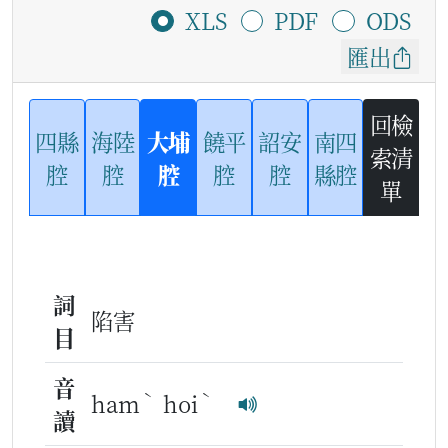
XLS
PDF
ODS
匯出
回檢
四縣
海陸
大埔
饒平
詔安
南四
索清
腔
腔
腔
腔
腔
縣腔
單
詞
陷害
目
音
ˋ
ˋ
ham
hoi
讀