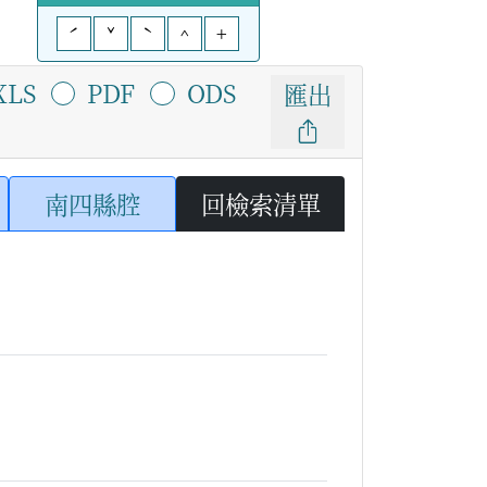
ˊ
ˇ
ˋ
^
+
XLS
PDF
ODS
匯出
南四縣腔
回檢索清單