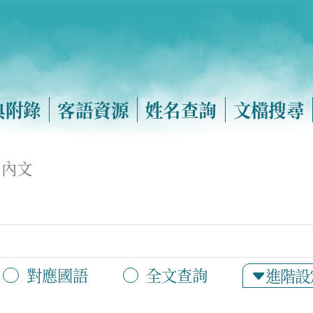
典附錄
客語資源
姓名查詢
文檔搜尋
內文
對應國語
全文查詢
進階設