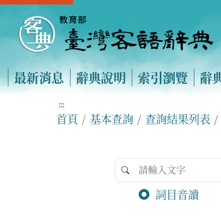
最新消息
辭典說明
索引瀏覽
辭
:::
首頁
基本查詢
查詢結果列表
詞目音讀