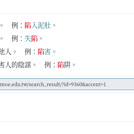
。
例：
陷
入
泥
肚
。
。
例：
失
陷
。
計他人。
例：
陷
害
。
劃害人的陰謀。
例：
陷
阱。