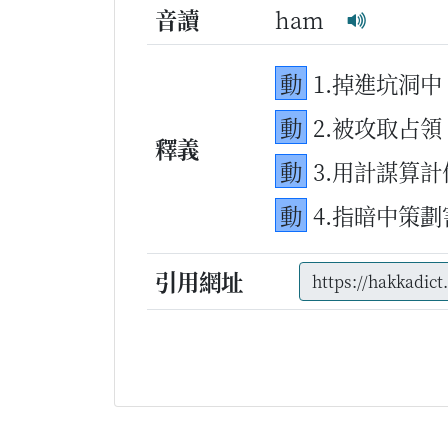
音讀
ham
動
1.掉進坑洞中
動
2.被攻取占領
釋義
動
3.用計謀算
動
4.指暗中策
引用網址