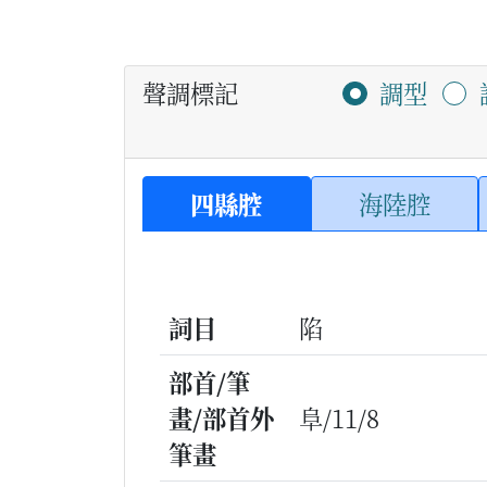
聲調標記
調型
四縣腔
海陸腔
詞目
陷
部首/筆
畫/部首外
阜/11/8
筆畫