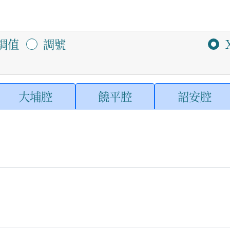
調值
調號
大埔腔
饒平腔
詔安腔