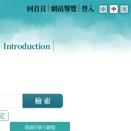
回首頁
網站導覽
登入
:::
小
中
大
Introduction
檢 索
定
聲調符號小鍵盤