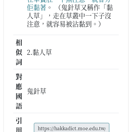
佢
黏
著
。
（鬼針草又稱作「黏
人草」，走在草叢中一下子沒
注意，就容易被沾黏到。）
相
似
2.黏人草
詞
對
應
鬼針草
國
語
引
用