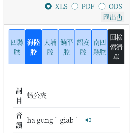
XLS
PDF
ODS
匯出
回檢
四縣
海陸
大埔
饒平
詔安
南四
索清
腔
腔
腔
腔
腔
縣腔
單
詞
蝦公夾
目
音
ˋ
ˋ
ha gung
giab
讀