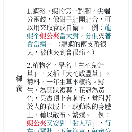
1.蝦螯。蝦的第一對腳，尖端
分兩歧，像鉗子能開能合，可
以用來取食或自衛。
例：
龍
蝦
个
蝦公夾
當大
對
，
分
佢
夾
著
會
當
痛
。
（龍蝦的兩支螯很
大，被他夾到會很痛。）
2.植物名，學名「白花鬼針
草」，又稱「大花咸豐草」。
釋
菊科，一年生草本植物。野
義
生，為羽狀複葉，花冠為黃
色，果實頂上有刺毛，常附著
於人的衣服上，或動物的身體
上，藉以散布、繁殖。
例：
蝦公夾
又
安到
「
黏
人
草
」，
行
在
草竇
肚
一下
無
注意
，
就
會
分