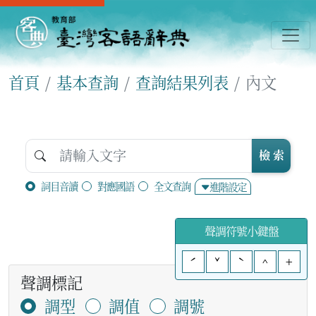
首頁
基本查詢
查詢結果列表
內文
檢 索
詞目音讀
對應國語
全文查詢
進階設定
聲調符號小鍵盤
ˊ
ˇ
ˋ
^
+
聲調標記
調型
調值
調號